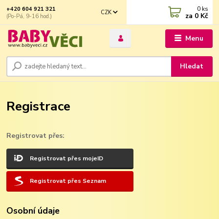
0
ks
+420 604 921 321
CZK
za
0 Kč
(Po-Pá, 9-16 hod.)
Menu
Hledat
Registrace
Registrovat přes:
Registrovat přes mojeID
Registrovat přes Seznam
Osobní údaje