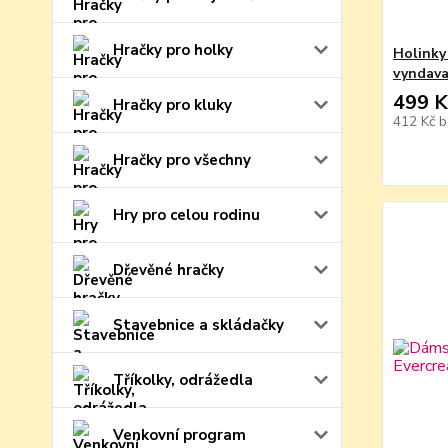
Hračky pro holky
Holinky
vyndava
499 K
Hračky pro kluky
412 Kč
b
Hračky pro všechny
Hry pro celou rodinu
Dřevěné hračky
Stavebnice a skládačky
Tříkolky, odrážedla
Venkovní program