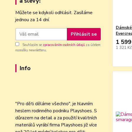
a slevy!
Můžete se kdykoli odhlásit. Zasíláme
jednou za 14 dní.
Dámské 
Evercre
Přihlásit se
1 599
Souhlasím se
zpracováním osobních údajů
za účelem
1 321 K
rozesílky newsletteru.
Info
"Pro děti děláme všechno", je hlavním
heslem rodinného podniku Playshoes. S
důrazem na detail a za použití kvalitních
materiálů vyrábí firma Playshoes již více