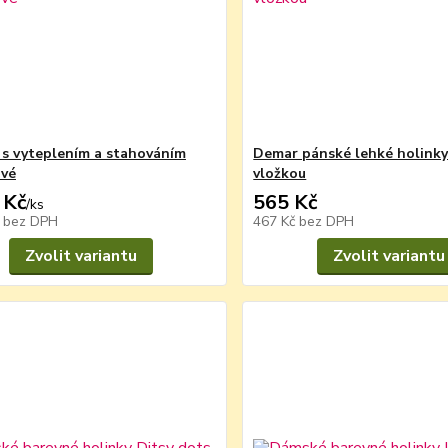
 s vyteplením a stahováním
Demar pánské lehké holinky
ové
vložkou
 Kč
565 Kč
/
ks
č
bez DPH
467 Kč
bez DPH
Zvolit variantu
Zvolit variantu