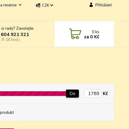
a recenze
Přihlášení
CZK
 si rady? Zavolejte.
0
ks
 604 921 321
za
0 Kč
, 9-16 hod.)
Do
Kč
produkt