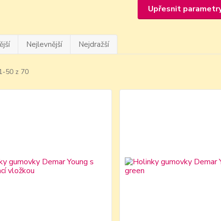
Upřesnit parametr
jší
Nejlevnější
Nejdražší
1-50 z 70