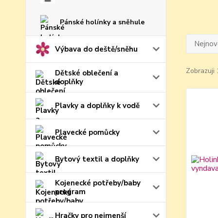
Pánské holínky a sněhule
Nejnově
Výbava do deště/sněhu
Zobrazuji 
Dětské oblečení a
doplňky
Plavky a doplňky k vodě
Plavecké pomůcky
Bytový textil a doplňky
Kojenecké potřeby/baby
program
Hračky pro nejmenší