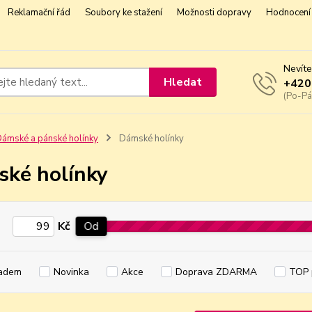
Reklamační řád
Soubory ke stažení
Možnosti dopravy
Hodnocení 
Nevíte
Hledat
+420
(Po-Pá
ámské a pánské holínky
Dámské holínky
ké holínky
Kč
Od
adem
Novinka
Akce
Doprava ZDARMA
TOP 