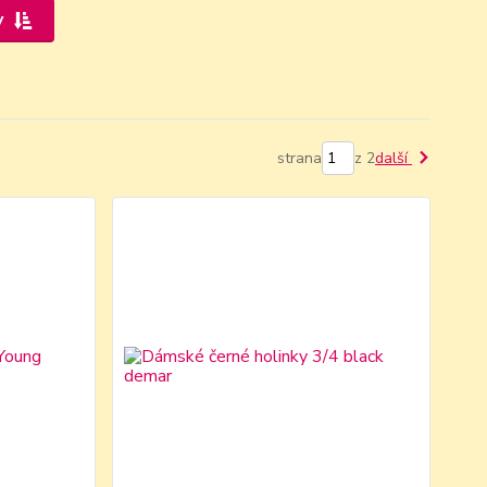
y
strana
z 2
další