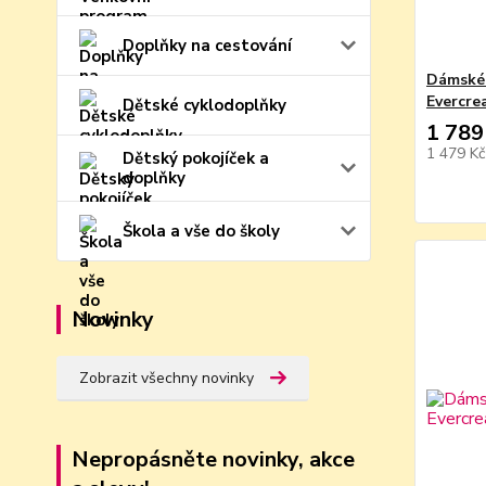
Doplňky na cestování
Dámské 
Evercre
Dětské cyklodoplňky
1 789
1 479 K
Dětský pokojíček a
doplňky
Škola a vše do školy
Novinky
Zobrazit všechny novinky
Nepropásněte novinky, akce