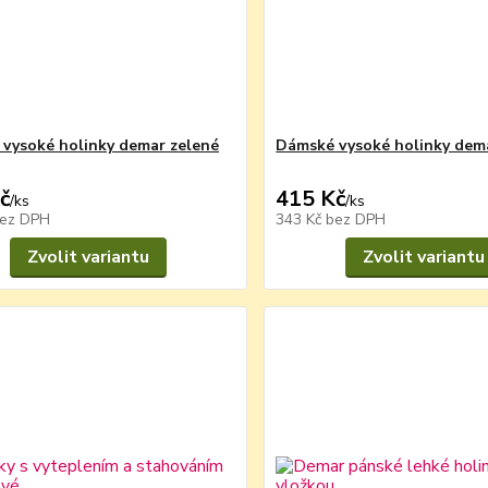
vysoké holinky demar zelené
Dámské vysoké holinky dem
č
415 Kč
/
ks
/
ks
ez DPH
343 Kč
bez DPH
Zvolit variantu
Zvolit variantu