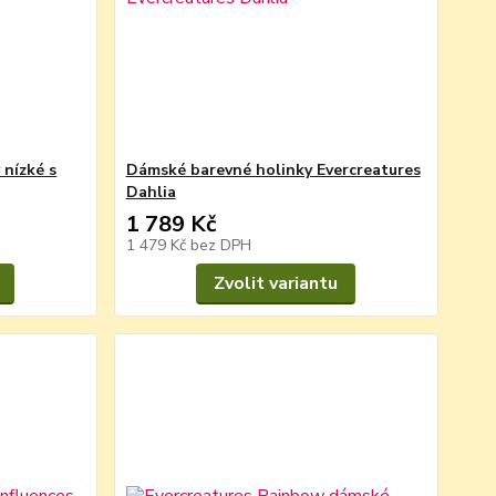
 nízké s
Dámské barevné holinky Evercreatures
Dahlia
1 789 Kč
1 479 Kč
bez DPH
Zvolit variantu