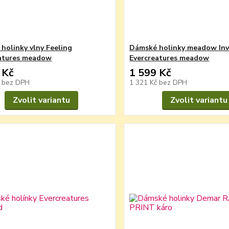
holinky vlny Feeling
Dámské holinky meadow Inv
atures meadow
Evercreatures meadow
 Kč
1 599 Kč
č
bez DPH
1 321 Kč
bez DPH
Zvolit variantu
Zvolit variantu