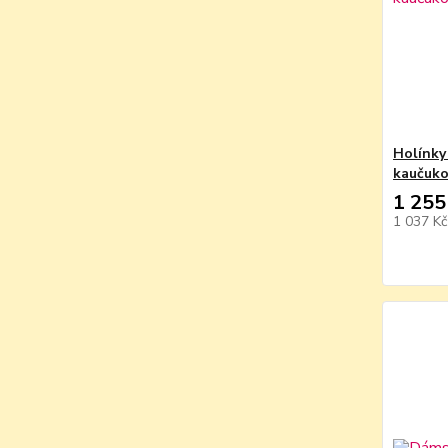
Holínky
kaučuk
1 255
1 037 K