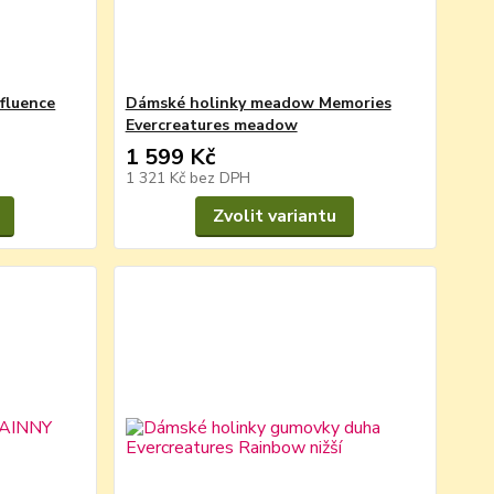
fluence
Dámské holinky meadow Memories
Evercreatures meadow
1 599 Kč
1 321 Kč
bez DPH
Zvolit variantu