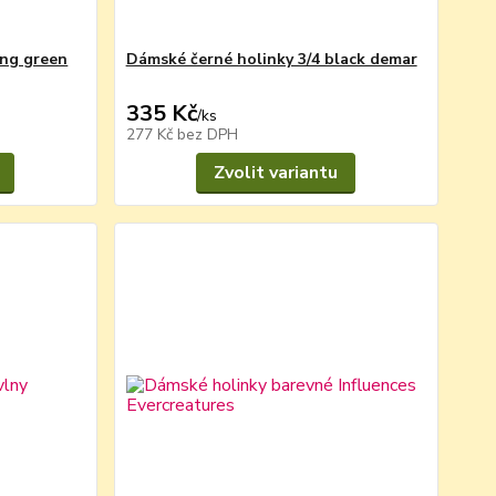
ng green
Dámské černé holinky 3/4 black demar
335 Kč
/
ks
277 Kč
bez DPH
Zvolit variantu