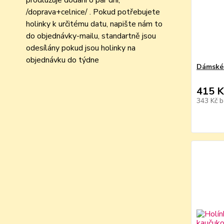
prodlužuje dodání o pár dní,
/doprava+celnice/ . Pokud potřebujete
holinky k určitému datu, napište nám to
do objednávky-mailu, standartně jsou
odesílány pokud jsou holinky na
objednávku do týdne
Dámské 
415 K
343 Kč
b