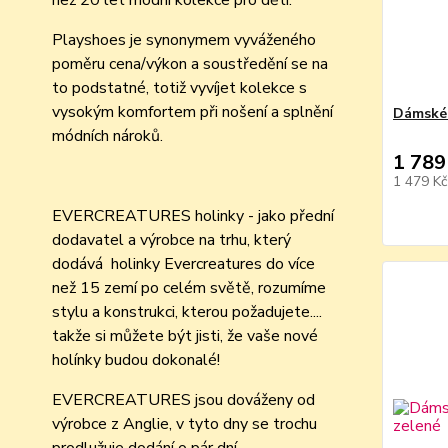
než 20 let módní kolekce pro děti.
Playshoes je synonymem vyváženého
poměru cena/výkon a soustředění se na
to podstatné, totiž vyvíjet kolekce s
vysokým komfortem při nošení a splnění
Dámské 
módních nároků.
1 789
1 479 K
EVERCREATURES holinky - jako přední
dodavatel a výrobce na trhu, který
dodává holinky Evercreatures do více
než 15 zemí po celém světě, rozumíme
stylu a konstrukci, kterou požadujete....
takže si můžete být jisti, že vaše nové
holínky budou dokonalé!
EVERCREATURES jsou dováženy od
výrobce z Anglie, v tyto dny se trochu