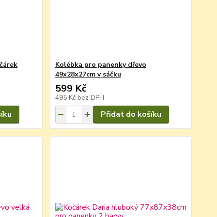
očárek
Kolébka pro panenky dřevo
49x28x27cm v sáčku
599 Kč
495 Kč
bez DPH
šíku
Přidat do košíku