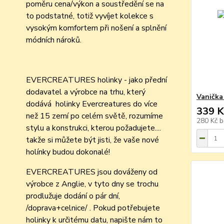
poměru cena/výkon a soustředění se na
to podstatné, totiž vyvíjet kolekce s
vysokým komfortem při nošení a splnění
módních nároků.
EVERCREATURES holinky - jako přední
dodavatel a výrobce na trhu, který
Vanička
dodává holinky Evercreatures do více
339 K
než 15 zemí po celém světě, rozumíme
280 Kč
b
stylu a konstrukci, kterou požadujete....
takže si můžete být jisti, že vaše nové
holínky budou dokonalé!
EVERCREATURES jsou dováženy od
výrobce z Anglie, v tyto dny se trochu
prodlužuje dodání o pár dní,
/doprava+celnice/ . Pokud potřebujete
holinky k určitému datu, napište nám to