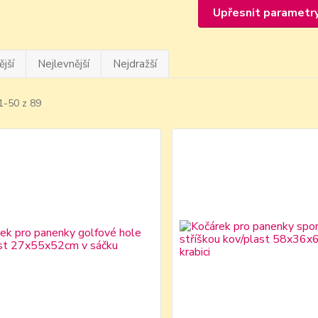
Upřesnit parametr
jší
Nejlevnější
Nejdražší
1-50 z 89