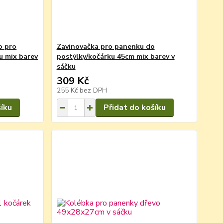
o pro
Zavinovačka pro panenku do
u mix barev
postýlky/kočárku 45cm mix barev v
sáčku
309 Kč
255 Kč
bez DPH
šíku
Přidat do košíku