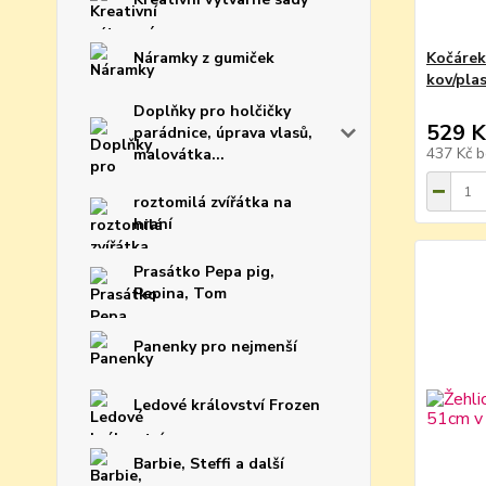
Náramky z gumiček
Kočárek
kov/pla
Doplňky pro holčičky
529 K
parádnice, úprava vlasů,
437 Kč
b
malovátka...
roztomilá zvířátka na
hraní
Prasátko Pepa pig,
Pepina, Tom
Panenky pro nejmenší
Ledové království Frozen
Barbie, Steffi a další