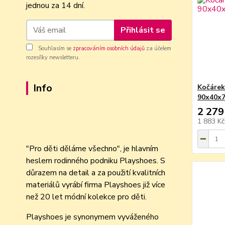
jednou za 14 dní.
Přihlásit se
Souhlasím se
zpracováním osobních údajů
za účelem
rozesílky newsletteru.
Info
Kočárek
90x40x
2 279
1 883 K
"Pro děti děláme všechno", je hlavním
heslem rodinného podniku Playshoes. S
důrazem na detail a za použití kvalitních
materiálů vyrábí firma Playshoes již více
než 20 let módní kolekce pro děti.
Playshoes je synonymem vyváženého