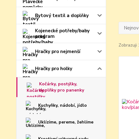
Bytový textil a doplňky
Nejnově
Kojenecké potřeby/baby
program
Zobrazuji 
Hračky pro nejmenší
Hračky pro holky
Kočárky, postýlky,
doplňky pro panenky
Kuchyňky, nádobí, jídlo
Uklízíme, pereme, žehlíme
Kreativní výtvarné sady