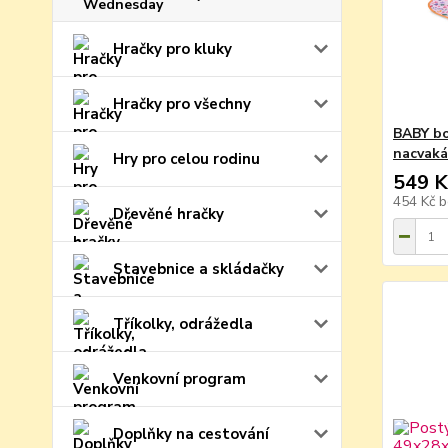
Hračky pro kluky
Hračky pro všechny
BABY bo
nacvaká
Hry pro celou rodinu
549 K
454 Kč
b
Dřevěné hračky
Stavebnice a skládačky
Tříkolky, odrážedla
Venkovní program
Doplňky na cestování