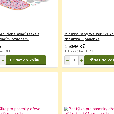
rn Přebalovací taška s
Minikiss Baby Walker 3v1 k
vacími ozdobami
chodítko + panenka
č
1 399 Kč
ez DPH
1 156 Kč
bez DPH
Přidat do košíku
Přidat do ko