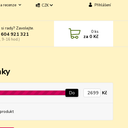
a recenze
Přihlášení
CZK
 si rady? Zavolejte.
0
ks
 604 921 321
za
0 Kč
, 9-16 hod.)
nky
Do
Kč
produkt