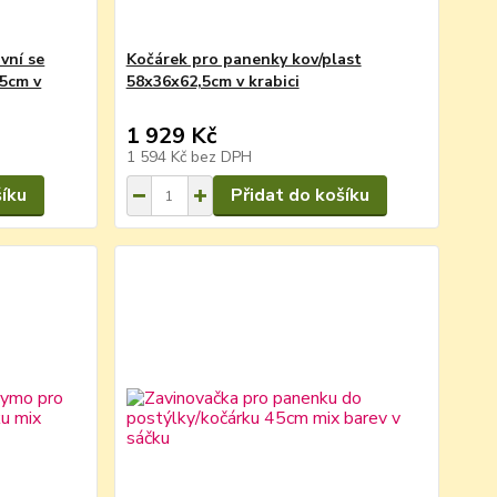
vní se
Kočárek pro panenky kov/plast
,5cm v
58x36x62,5cm v krabici
1 929 Kč
1 594 Kč
bez DPH
šíku
Přidat do košíku