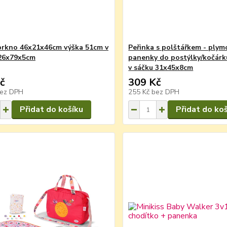
 prkno 46x21x46cm výška 51cm v
Peřinka s polštářkem - plym
 26x79x5cm
panenky do postýlky/kočárk
v sáčku 31x45x8cm
č
309 Kč
ez DPH
255 Kč
bez DPH
Přidat do košíku
Přidat do ko