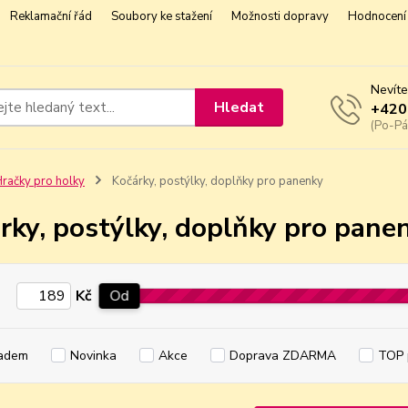
Reklamační řád
Soubory ke stažení
Možnosti dopravy
Hodnocení 
Nevíte
Hledat
+420
(Po-Pá
račky pro holky
Kočárky, postýlky, doplňky pro panenky
rky, postýlky, doplňky pro pane
Kč
Od
adem
Novinka
Akce
Doprava ZDARMA
TOP 