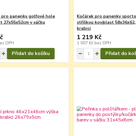
 pro panenky golfové hole
Kočárek pro panenky sporto
st 27x55x52cm v sáčku
stříškou kov/plast 58x36x62
krabici
č
1 219 Kč
ez DPH
1 007 Kč
bez DPH
Přidat do košíku
Přidat do ko