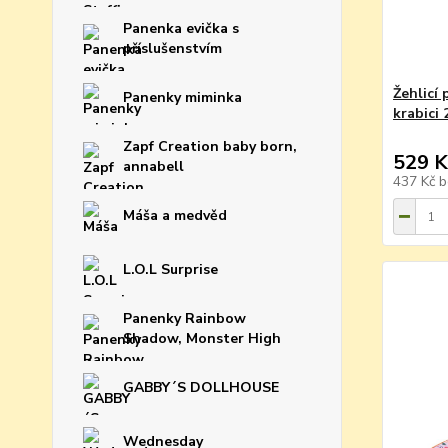
Panenka evička s
příslušenstvím
Žehlicí
Panenky miminka
krabici
Zapf Creation baby born,
529 K
annabell
437 Kč
b
Máša a medvěd
L.O.L Surprise
Panenky Rainbow
Shadow, Monster High
GABBY´S DOLLHOUSE
Wednesday