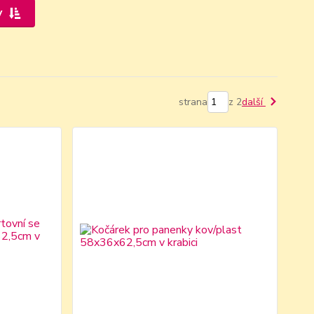
y
strana
z 2
další