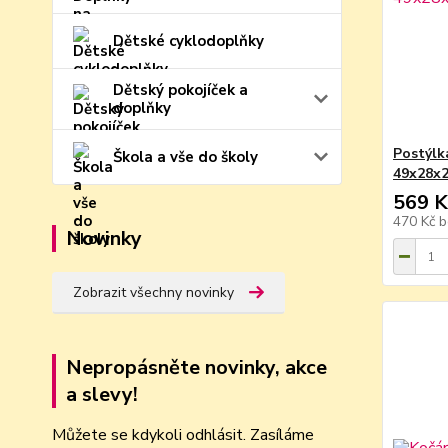
Dětské cyklodoplňky
Dětský pokojíček a
doplňky
Postýlk
Škola a vše do školy
49x28x2
569 K
470 Kč
b
Novinky
Zobrazit všechny novinky
Nepropásněte novinky, akce
a slevy!
Můžete se kdykoli odhlásit. Zasíláme