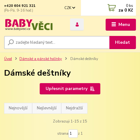
0
ks
+420 604 921 321
CZK
za
0 Kč
(Po-Pá, 9-16 hod.)
Menu
Hledat
Úvod
Dámské a pánské holínky
Dámské deštníky
Dámské deštníky
Upřesnit parametry
Nejnovější
Nejlevnější
Nejdražší
Zobrazuji 1-15 z 15
strana
z 1