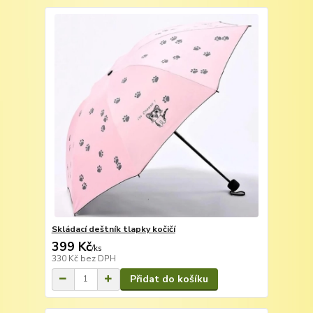
Skládací deštník tlapky kočičí
399 Kč
/
ks
330 Kč
bez DPH
Přidat do košíku