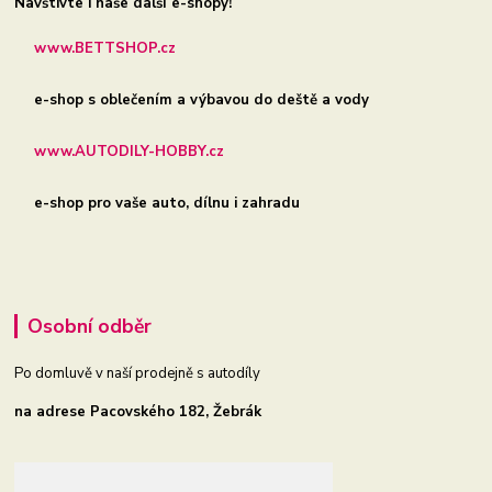
Navštivte i naše další e-shopy!
www.BETTSHOP.cz
e-shop s oblečením a výbavou do deště a vody
www.AUTODILY-HOBBY.cz
e-shop pro vaše auto, dílnu i zahradu
Osobní odběr
Po domluvě v naší prodejně s autodíly
na adrese Pacovského 182, Žebrák