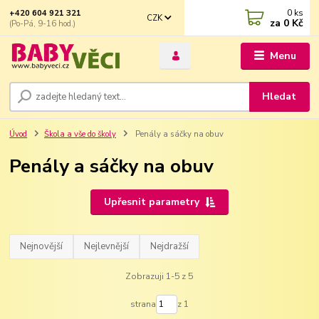
0
ks
+420 604 921 321
CZK
za
0 Kč
(Po-Pá, 9-16 hod.)
Menu
Hledat
Úvod
Škola a vše do školy
Penály a sáčky na obuv
Penály a sáčky na obuv
Upřesnit parametry
Nejnovější
Nejlevnější
Nejdražší
Zobrazuji 1-5 z 5
strana
z 1