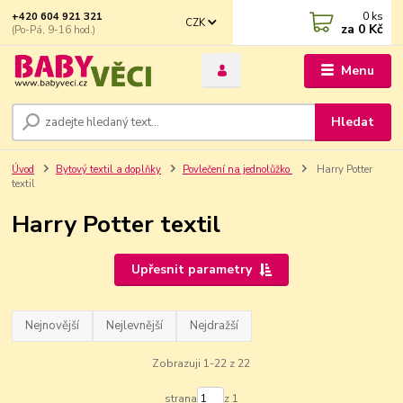
0
ks
+420 604 921 321
CZK
za
0 Kč
(Po-Pá, 9-16 hod.)
Menu
Hledat
Úvod
Bytový textil a doplňky
Povlečení na jednolůžko
Harry Potter
textil
Harry Potter textil
Upřesnit parametry
Nejnovější
Nejlevnější
Nejdražší
Zobrazuji 1-22 z 22
strana
z 1