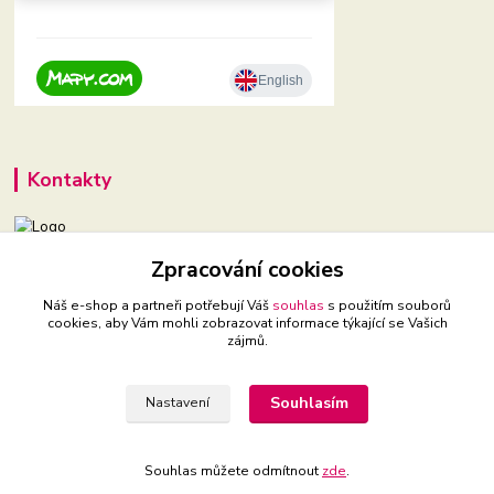
Kontakty
Zpracování cookies
+420 604 921 321
(Po-Pá, 9-16 hod.)
Náš e-shop a partneři potřebují Váš
souhlas
s použitím souborů
cookies, aby Vám mohli zobrazovat informace týkající se Vašich
babyveci@babyveci.cz
zájmů.
Souhlasím
Nastavení
Souhlas můžete odmítnout
zde
.
Vytvořeno na
Eshop-rychle.cz