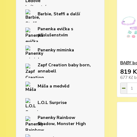
Barbie, Steffi a další
Panenka evička s
příslušenstvím
Panenky miminka
BABY bo
Zapf Creation baby born,
819 K
annabell
677 Kč
b
Máša a medvěd
L.O.L Surprise
Panenky Rainbow
Shadow, Monster High