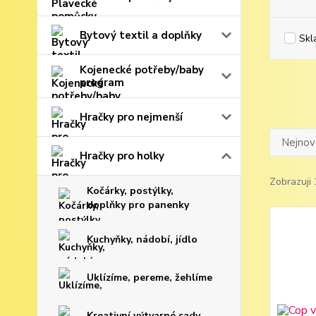
Bytový textil a doplňky
Skl
Kojenecké potřeby/baby
program
Hračky pro nejmenší
Nejnově
Hračky pro holky
Zobrazuji 
Kočárky, postýlky,
doplňky pro panenky
Kuchyňky, nádobí, jídlo
Uklízíme, pereme, žehlíme
Kreativní výtvarné sady