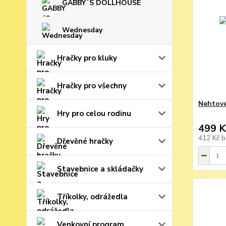
GABBY´S DOLLHOUSE
Wednesday
Hračky pro kluky
Hračky pro všechny
Nehtové
Hry pro celou rodinu
499 K
412 Kč
b
Dřevěné hračky
Stavebnice a skládačky
Tříkolky, odrážedla
Venkovní program