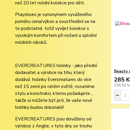
než 20 let módní kolekce pro děti.
Playshoes je synonymem vyváženého
poměru cena/výkon a soustředění se na
to podstatné, totiž vyvíjet kolekce s
vysokým komfortem při nošení a splnění
módních nároků.
EVERCREATURES holinky - jako přední
Beauty 
dodavatel a výrobce na trhu, který
285 K
dodává holinky Evercreatures do více
236 Kč
b
než 15 zemí po celém světě, rozumíme
stylu a konstrukci, kterou požadujete....
takže si můžete být jisti, že vaše nové
holínky budou dokonalé!
EVERCREATURES jsou dováženy od
výrobce z Anglie, v tyto dny se trochu