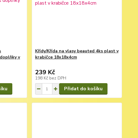
s
Křídy/Křída na vlasy beauted 4ks plast v
 doplňky v
krabičce 18x18x4cm
239 Kč
198 Kč
bez DPH
šíku
Přidat do košíku