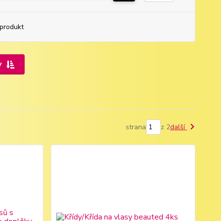
produkt
y
strana
z 2
další