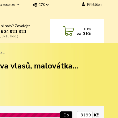
a recenze
Přihlášení
CZK
 si rady? Zavolejte.
0
ks
 604 921 321
za
0 Kč
, 9-16 hod.)
a...
va vlasů, malovátka...
Do
Kč