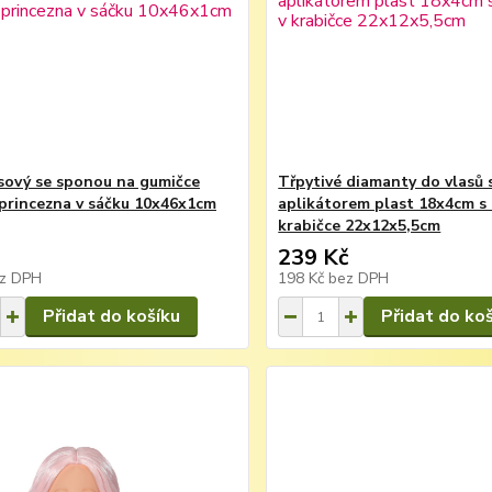
sový se sponou na gumičce
Třpytivé diamanty do vlasů 
princezna v sáčku 10x46x1cm
aplikátorem plast 18x4cm s
krabičce 22x12x5,5cm
239 Kč
z DPH
198 Kč
bez DPH
Přidat do košíku
Přidat do ko