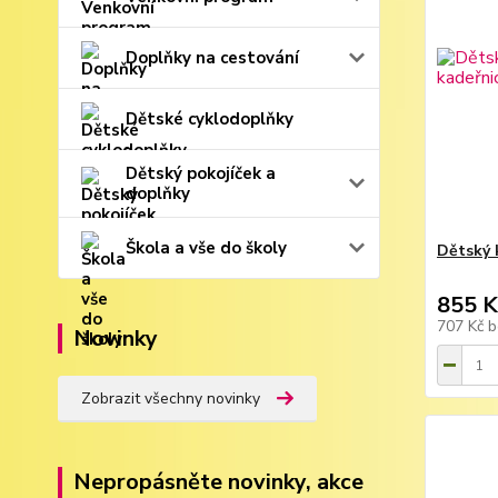
Doplňky na cestování
Dětské cyklodoplňky
Dětský pokojíček a
doplňky
Škola a vše do školy
Dětský 
855 K
707 Kč
b
Novinky
Zobrazit všechny novinky
Nepropásněte novinky, akce