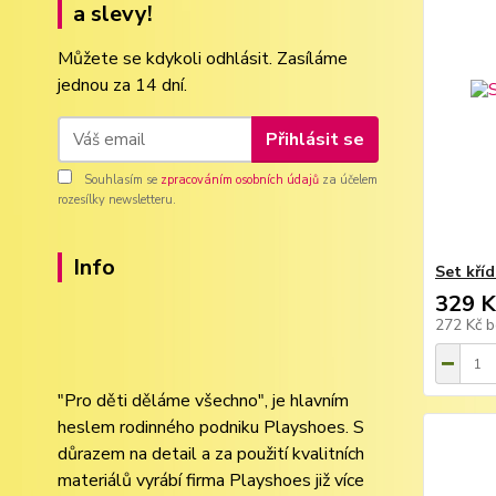
a slevy!
Můžete se kdykoli odhlásit. Zasíláme
jednou za 14 dní.
Přihlásit se
Souhlasím se
zpracováním osobních údajů
za účelem
rozesílky newsletteru.
Info
Set kří
329 K
272 Kč
b
"Pro děti děláme všechno", je hlavním
heslem rodinného podniku Playshoes. S
důrazem na detail a za použití kvalitních
materiálů vyrábí firma Playshoes již více