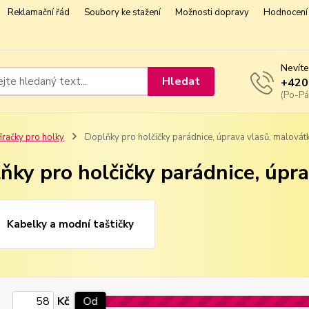
Reklamační řád
Soubory ke stažení
Možnosti dopravy
Hodnocení 
Nevíte
Hledat
+420
(Po-Pá
račky pro holky
Doplňky pro holčičky parádnice, úprava vlasů, malovátk
ňky pro holčičky parádnice, úpra
Kabelky a modní taštičky
Kč
Od