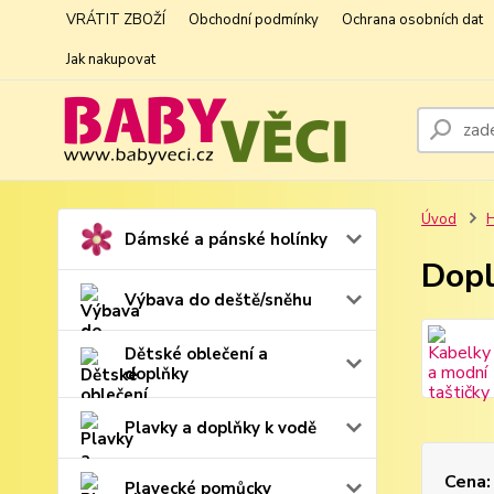
VRÁTIT ZBOŽÍ
Obchodní podmínky
Ochrana osobních dat
Jak nakupovat
Úvod
H
Dámské a pánské holínky
Dopl
Výbava do deště/sněhu
Dětské oblečení a
doplňky
Plavky a doplňky k vodě
Cena:
Plavecké pomůcky