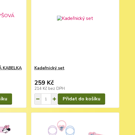
Á KABELKA
Kadeřnický set
259 Kč
214 Kč
bez DPH
šíku
Přidat do košíku