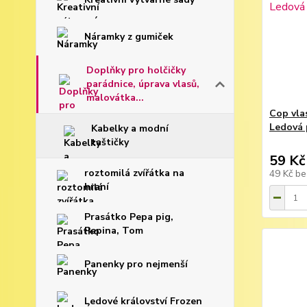
Náramky z gumiček
Doplňky pro holčičky
parádnice, úprava vlasů,
malovátka...
Cop vla
Ledová 
Kabelky a modní
taštičky
59 Kč
roztomilá zvířátka na
49 Kč
be
hraní
Prasátko Pepa pig,
Pepina, Tom
Panenky pro nejmenší
Ledové království Frozen