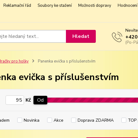
Reklamační řád
Soubory ke stažení
Možnosti dopravy
Hodnocení 
Nevíte
Hledat
+420
(Po-Pá
račky pro holky
Panenka evička s příslušenstvím
nka evička s příslušenstvím
Kč
Od
adem
Novinka
Akce
Doprava ZDARMA
TOP 