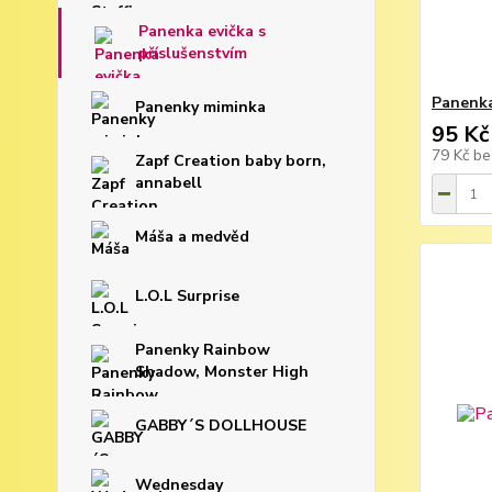
Panenka evička s
příslušenstvím
Panenka
Panenky miminka
95 Kč
79 Kč
be
Zapf Creation baby born,
annabell
Máša a medvěd
L.O.L Surprise
Panenky Rainbow
Shadow, Monster High
GABBY´S DOLLHOUSE
Wednesday