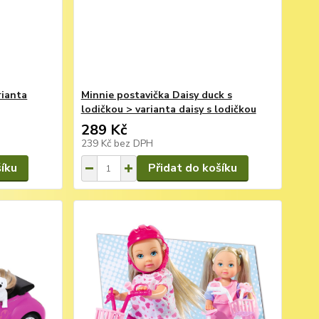
rianta
Minnie postavička Daisy duck s
lodičkou > varianta daisy s lodičkou
289 Kč
239 Kč
bez DPH
šíku
Přidat do košíku