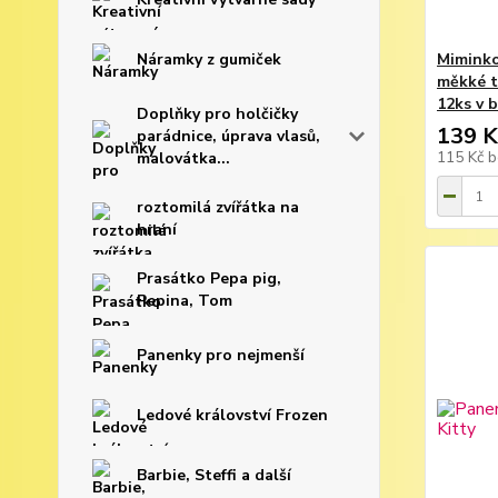
Náramky z gumiček
Miminko
měkké t
12ks v 
Doplňky pro holčičky
139 K
parádnice, úprava vlasů,
115 Kč
b
malovátka...
roztomilá zvířátka na
hraní
Prasátko Pepa pig,
Pepina, Tom
Panenky pro nejmenší
Ledové království Frozen
Barbie, Steffi a další