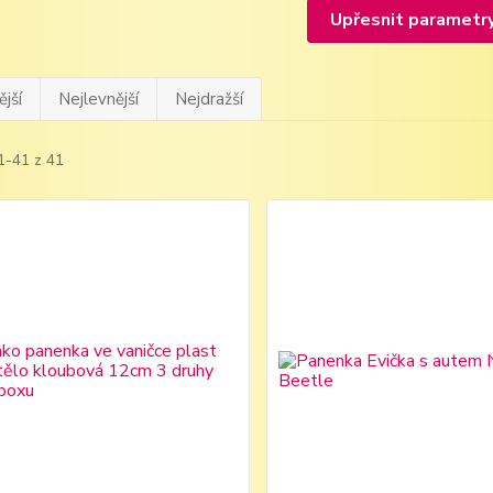
Upřesnit parametr
jší
Nejlevnější
Nejdražší
1-41 z 41