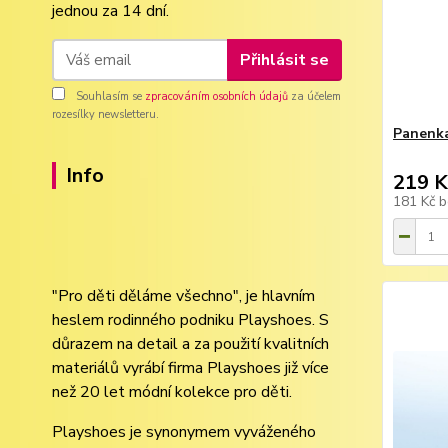
jednou za 14 dní.
Přihlásit se
Souhlasím se
zpracováním osobních údajů
za účelem
rozesílky newsletteru.
Panenka
Info
219 K
181 Kč
b
"Pro děti děláme všechno", je hlavním
heslem rodinného podniku Playshoes. S
důrazem na detail a za použití kvalitních
materiálů vyrábí firma Playshoes již více
než 20 let módní kolekce pro děti.
Playshoes je synonymem vyváženého