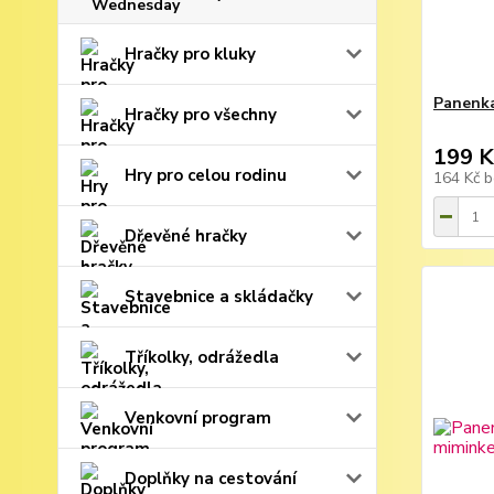
Hračky pro kluky
Panenka
Hračky pro všechny
199 K
Hry pro celou rodinu
164 Kč
b
Dřevěné hračky
Stavebnice a skládačky
Tříkolky, odrážedla
Venkovní program
Doplňky na cestování