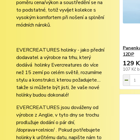
poměru cena/výkon a soustředění se na
to podstatné, totiž vyvíjet kolekce s
vysokým komfortem při nošení a splnění
módních nároků.
Panenka
EVERCREATURES holinky - jako přední
12DP
dodavatel a výrobce na trhu, který
129 K
dodává holinky Evercreatures do více
107 Kč
b
než 15 zemí po celém světě, rozumíme
stylu a konstrukci, kterou požadujete....
takže si můžete být jisti, že vaše nové
holínky budou dokonalé!
EVERCREATURES jsou dováženy od
výrobce z Anglie, v tyto dny se trochu
prodlužuje dodání o pár dní,
/doprava+celnice/ . Pokud potřebujete
holinky k určitému datu, napište nám to