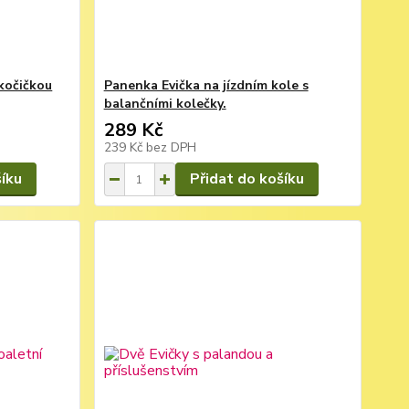
kočičkou
Panenka Evička na jízdním kole s
balančními kolečky.
289 Kč
239 Kč
bez DPH
šíku
Přidat do košíku