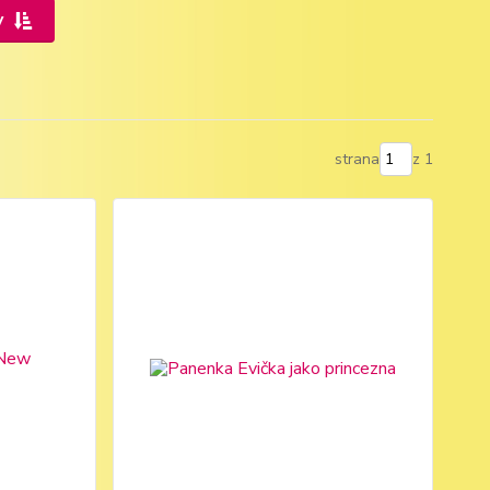
y
strana
z 1