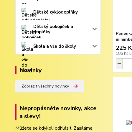
Dětské cyklodoplňky
Dětský pokojíček a
doplňky
Panenka
mimink
Škola a vše do školy
225 K
186 Kč
b
Novinky
Zobrazit všechny novinky
Nepropásněte novinky, akce
a slevy!
Můžete se kdykoli odhlásit. Zasíláme