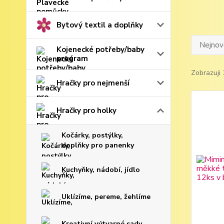
Bytový textil a doplňky
Nejnově
Kojenecké potřeby/baby
program
Zobrazuji 
Hračky pro nejmenší
Hračky pro holky
Kočárky, postýlky,
doplňky pro panenky
Kuchyňky, nádobí, jídlo
Uklízíme, pereme, žehlíme
Kreativní výtvarné sady