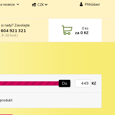
a recenze
Přihlášení
CZK
 si rady? Zavolejte.
0
ks
 604 921 321
za
0 Kč
, 9-16 hod.)
Do
Kč
produkt