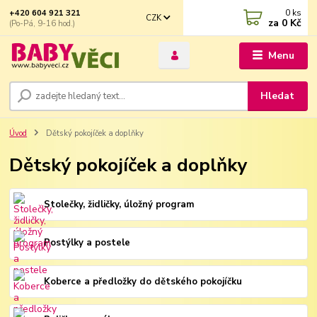
0
ks
+420 604 921 321
CZK
za
0 Kč
(Po-Pá, 9-16 hod.)
Menu
Hledat
Úvod
Dětský pokojíček a doplňky
Dětský pokojíček a doplňky
Stolečky, židličky, úložný program
Postýlky a postele
Koberce a předložky do dětského pokojíčku