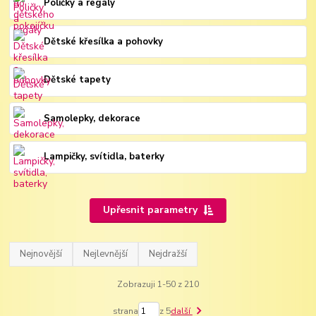
Poličky a regály
Dětské křesílka a pohovky
Dětské tapety
Samolepky, dekorace
Lampičky, svítidla, baterky
Upřesnit parametry
Nejnovější
Nejlevnější
Nejdražší
Zobrazuji 1-50 z 210
strana
z 5
další