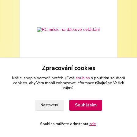
Zpracování cookies
Náš e-shop a partneři potřebují Váš
souhlas
s použitím souborů
RC měsíc na dálkové ovládání
cookies, aby Vám mohli zobrazovat informace týkající se Vašich
855 Kč
zájmů.
707 Kč
bez DPH
Přidat do košíku
Souhlasím
Nastavení
Souhlas můžete odmítnout
zde
.