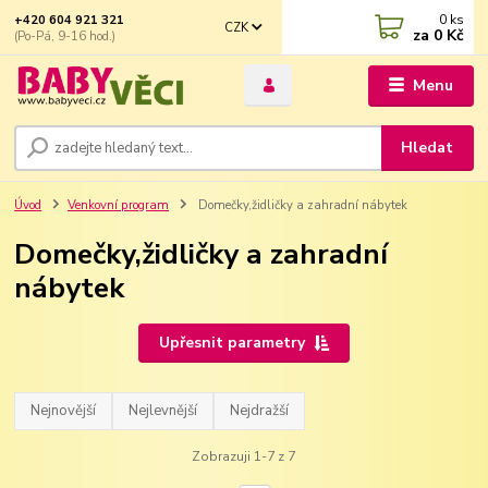
0
ks
+420 604 921 321
CZK
za
0 Kč
(Po-Pá, 9-16 hod.)
Menu
Hledat
Úvod
Venkovní program
Domečky,židličky a zahradní nábytek
Domečky,židličky a zahradní
nábytek
Upřesnit parametry
Nejnovější
Nejlevnější
Nejdražší
Zobrazuji 1-7 z 7