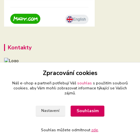
Kontakty
+420 604 921 321
Zpracování cookies
(Po-Pá, 9-16 hod.)
Náš e-shop a partneři potřebují Váš
souhlas
s použitím souborů
cookies, aby Vám mohli zobrazovat informace týkající se Vašich
babyveci@babyveci.cz
zájmů.
Souhlasím
Nastavení
Souhlas můžete odmítnout
zde
.
Vytvořeno na
Eshop-rychle.cz