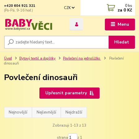
0
ks
+420 604 921 321
CZK
za
0 Kč
(Po-Pá, 9-16 hod.)
Menu
Hledat
Úvod
Bytový textil a doplňky
Povlečení na jednolůžko
Povlečení
dinosauři
Povlečení dinosauři
Upřesnit parametry
Nejnovější
Nejlevnější
Nejdražší
Zobrazuji 1-13 z 13
strana
z 1