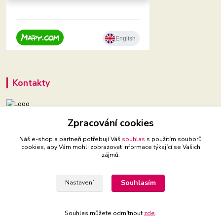
Kontakty
+420 604 921 321
Zpracování cookies
(Po-Pá, 9-16 hod.)
Náš e-shop a partneři potřebují Váš
souhlas
s použitím souborů
cookies, aby Vám mohli zobrazovat informace týkající se Vašich
babyveci@babyveci.cz
zájmů.
Souhlasím
Nastavení
Souhlas můžete odmítnout
zde
.
Vytvořeno na
Eshop-rychle.cz