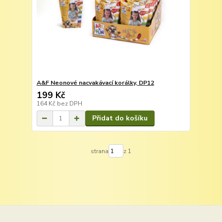
A&F Neonové nacvakávací korálky, DP12
199 Kč
164 Kč
bez DPH
Přidat do košíku
strana
z 1