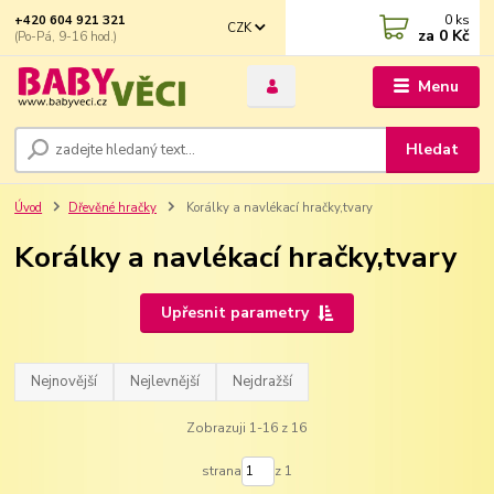
0
ks
+420 604 921 321
CZK
za
0 Kč
(Po-Pá, 9-16 hod.)
Menu
Hledat
Úvod
Dřevěné hračky
Korálky a navlékací hračky,tvary
Korálky a navlékací hračky,tvary
Upřesnit parametry
Nejnovější
Nejlevnější
Nejdražší
Zobrazuji 1-16 z 16
strana
z 1