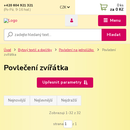
0
ks
+420 604 921 321
CZK
za
0 Kč
(Po-Pá, 9-16 hod.)
Menu
Hledat
Úvod
Bytový textil a doplňky
Povlečení na jednolůžko
Povlečení
zvířátka
Povlečení zvířátka
Upřesnit parametry
Nejnovější
Nejlevnější
Nejdražší
Zobrazuji 1-32 z 32
strana
z 1