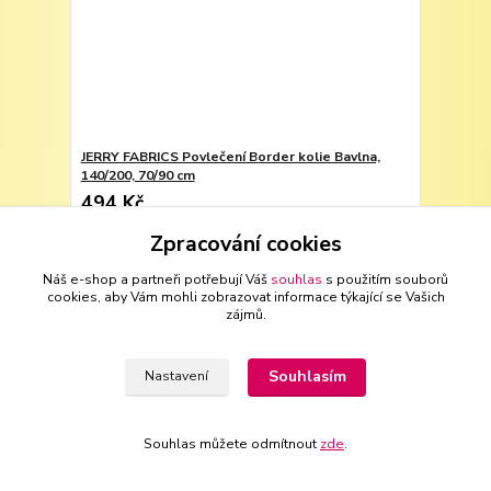
JERRY FABRICS Povlečení Border kolie Bavlna,
140/200, 70/90 cm
494 Kč
408 Kč
bez DPH
Zpracování cookies
Přidat do košíku
Náš e-shop a partneři potřebují Váš
souhlas
s použitím souborů
cookies, aby Vám mohli zobrazovat informace týkající se Vašich
zájmů.
Souhlasím
Nastavení
Souhlas můžete odmítnout
zde
.