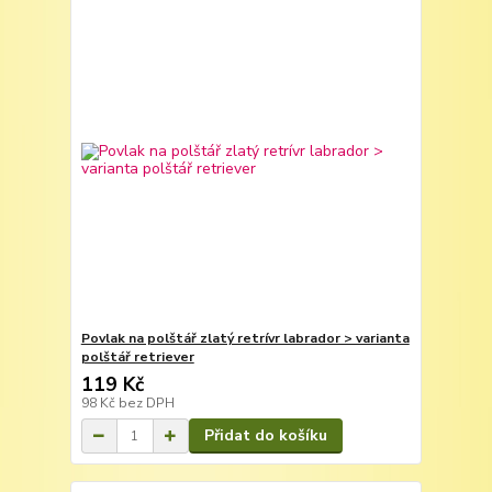
Povlak na polštář zlatý retrívr labrador > varianta
polštář retriever
119 Kč
98 Kč
bez DPH
Přidat do košíku