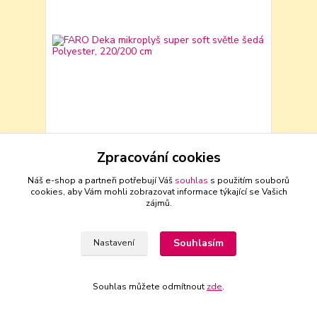
Zpracování cookies
FARO Deka mikroplyš super soft světle šedá
Polyester, 220/200 cm
Náš e-shop a partneři potřebují Váš
souhlas
s použitím souborů
527 Kč
cookies, aby Vám mohli zobrazovat informace týkající se Vašich
436 Kč
bez DPH
zájmů.
Přidat do košíku
Souhlasím
Nastavení
Novinka
Souhlas můžete odmítnout
zde
.