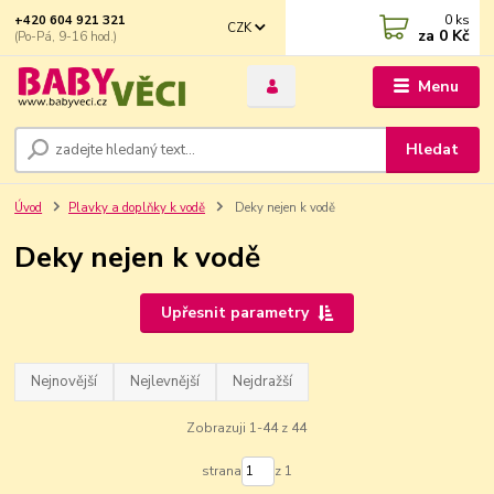
0
ks
+420 604 921 321
CZK
za
0 Kč
(Po-Pá, 9-16 hod.)
Menu
Hledat
Úvod
Plavky a doplňky k vodě
Deky nejen k vodě
Deky nejen k vodě
Upřesnit parametry
Nejnovější
Nejlevnější
Nejdražší
Zobrazuji 1-44 z 44
strana
z 1