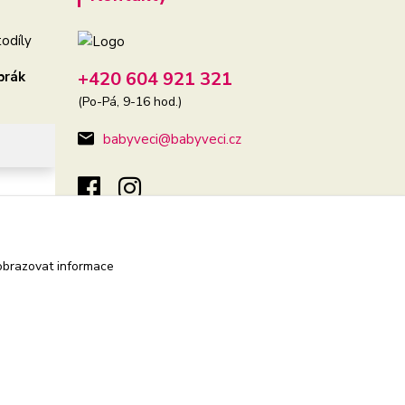
odíly
+420 604 921 321
brák
(Po-Pá, 9-16 hod.)
babyveci@babyveci.cz
obrazovat informace
Vytvořeno na
Eshop-rychle.cz