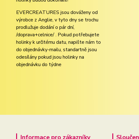
holínky budou dokonalé!
EVERCREATURES jsou dováženy od
výrobce z Anglie, v tyto dny se trochu
prodlužuje dodání o pár dní,
/doprava+celnice/ . Pokud potřebujete
holinky k určitému datu, napište nám to
do objednávky-mailu, standartně jsou
odesílány pokud jsou holinky na
objednávku do týdne
Informace pro zákazníky
Sloučen