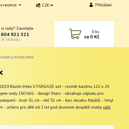
a recenze
Přihlášení
CZK
 si rady? Zavolejte.
0
ks
 604 921 321
za
0 Kč
, 9-16 hod.)
ruhem a míčem Intex
x
2019 Bazén Intex STARGAZE set - rozměr bazénu 122 x 25
bjem vody 150 litrů - design Stars - obsahuje záplatu pro
 zalepení - kruh 51 cm - míč 51 cm - bez obsahu ftalátů - Vinyl
m - určeno pro děti od 2 let pod dozorem dospělé osoby
celý