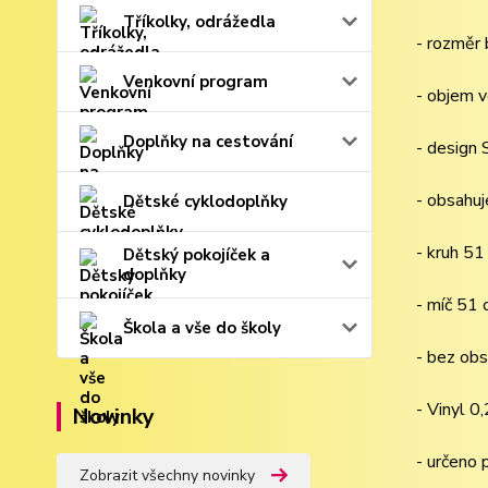
Tříkolky, odrážedla
- rozměr
Venkovní program
- objem v
Doplňky na cestování
- design 
- obsahuj
Dětské cyklodoplňky
- kruh 51
Dětský pokojíček a
doplňky
- míč 51
Škola a vše do školy
- bez obs
- Vinyl 
Novinky
- určeno
Zobrazit všechny novinky