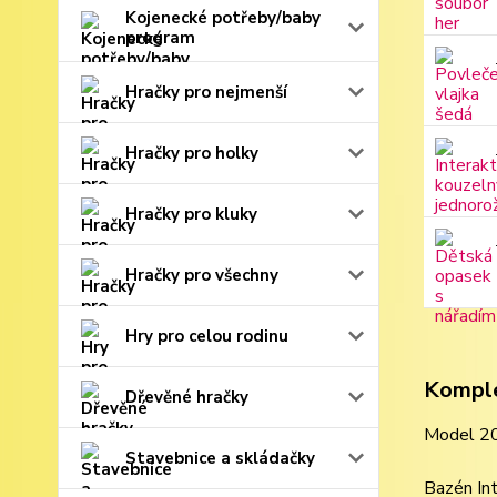
Kojenecké potřeby/baby
program
Hračky pro nejmenší
Hračky pro holky
Hračky pro kluky
Hračky pro všechny
Hry pro celou rodinu
Komple
Dřevěné hračky
Model 2
Stavebnice a skládačky
Bazén I