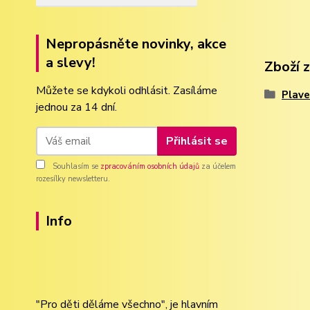
Nepropásněte novinky, akce
a slevy!
Zboží 
Můžete se kdykoli odhlásit. Zasíláme
Plav
jednou za 14 dní.
Přihlásit se
Souhlasím se
zpracováním osobních údajů
za účelem
rozesílky newsletteru.
Info
"Pro děti děláme všechno", je hlavním