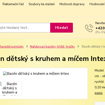
Reklamační řád
Soubory ke stažení
Možnosti dopravy
Hodnocení 
Nevíte
Hledat
+420
(Po-Pá
lavecké pomůcky
Nafukovací bazény, hřiště, hračky
Bazén dětský s k
n dětský s kruhem a míčem Inte
Model 
cm - o
rychlé
0,20 m
popis