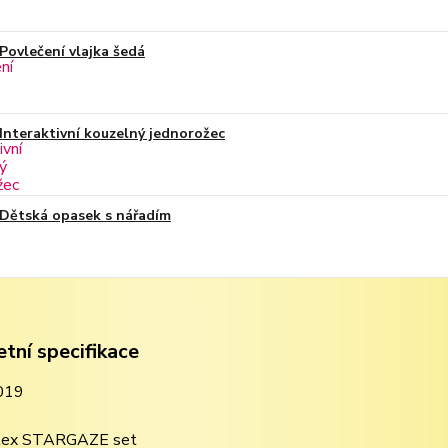
Povlečení vlajka šedá
Interaktivní kouzelný jednorožec
Dětská opasek s nářadím
tní specifikace
019
ntex STARGAZE set