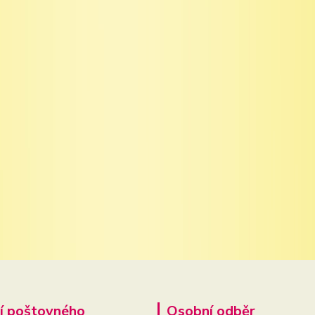
í poštovného
Osobní odběr