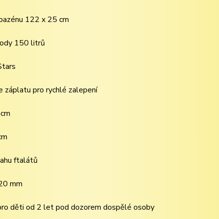
 bazénu 122 x 25 cm
ody 150 litrů
Stars
e záplatu pro rychlé zalepení
 cm
 cm
ahu ftalátů
0,20 mm
 pro děti od 2 let pod dozorem dospělé osoby