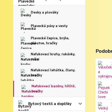
Desky a plováky
Plavecká pásy a vesty
Plavecké čepice, brýle,
ploutve, hračky
Podobn
Nafukovací kruhy, rukávky,
míče
Nafukovací lehátka, čluny,
hračky
Nafukovací bazény, hřiště,
hračky
Bytový textil a doplňky