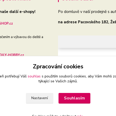
 naše další e-shopy!
Po domluvě v naší prodejně s aut
na adrese Pacovského 182, Že
HOP.cz
ečením a výbavou do deště a
ILY-HOBBY.cz
Zpracování cookies
še auto, dílnu i zahradu
eři potřebují Váš
souhlas
s použitím souborů cookies, aby Vám mohli z
týkající se Vašich zájmů.
Souhlasím
Nastavení