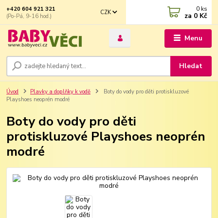
0
ks
+420 604 921 321
CZK
za
0 Kč
(Po-Pá, 9-16 hod.)
Menu
Hledat
Úvod
Plavky a doplňky k vodě
Boty do vody pro děti protiskluzové
Playshoes neoprén modré
Boty do vody pro děti
protiskluzové Playshoes neoprén
modré