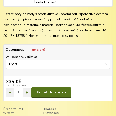
Dětské boty do vody s protiskluzovou podrážkou spolehlivá ochrana
před horkým pískem a kamínky protiskluzová TPR podrážka
rychleschnoucí materiál a materiál který dokáže urdržet teplotu těla-
neoprén zapínání na suchý zip vhodné i jako bačkůrky UV ochrana UPF
50+ (EN 13758-1 Hohenstein Institute...
celý popis
Dostupnost
do 3 dnů
velikost obuv dětská
335 Kč
277 Kč
bez DPH
Přidat do košíku
Číslo produktu:
1044643
výrobce:
Playshoes