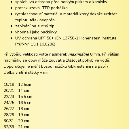
spolehlivá ochrana před horkým pískem a kamínky
protiskluzová TPR podrážka
rychleschnoucí materiál a materiál který dokáže urdržet
teplotu těla- neoprén
zapínání na suchý zip
vhodné i jako bačkůrky
UV ochrana UPF 50+ (EN 13758-1 Hohenstein Institute
Prüf-Nr. 15.1.10.0286)
Při výběru velikosti volte nadměrek
maximálně
8 mm. Při větším
nadměrku se obuv může zouvat a ztěžovat pohyb ve vodě.
Doporučujeme měřit bosou nožičku /obkreslením na papír/
Délka vnitřní stélky v mm:
18/19 - 12,5cm
20/21 - 14 cm
22/23 - 15,5 cm
24/25 - 16,5 cn
26/27 - 18 cm
28/29 - 19 cm
30/31 - 20 cm
32/33 - 21 cm