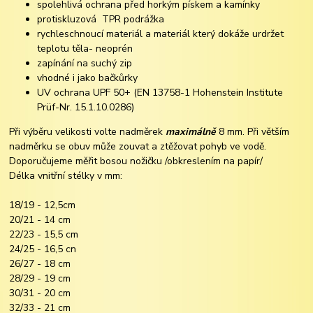
spolehlivá ochrana před horkým pískem a kamínky
protiskluzová TPR podrážka
rychleschnoucí materiál a materiál který dokáže urdržet
teplotu těla- neoprén
zapínání na suchý zip
vhodné i jako bačkůrky
UV ochrana UPF 50+ (EN 13758-1 Hohenstein Institute
Prüf-Nr. 15.1.10.0286)
Při výběru velikosti volte nadměrek
maximálně
8 mm. Při větším
nadměrku se obuv může zouvat a ztěžovat pohyb ve vodě.
Doporučujeme měřit bosou nožičku /obkreslením na papír/
Délka vnitřní stélky v mm:
18/19 - 12,5cm
20/21 - 14 cm
22/23 - 15,5 cm
24/25 - 16,5 cn
26/27 - 18 cm
28/29 - 19 cm
30/31 - 20 cm
32/33 - 21 cm