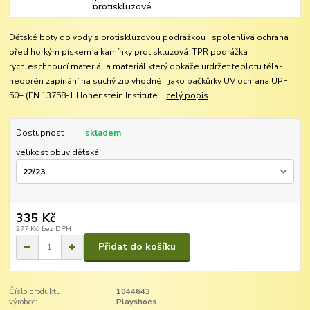
Dětské boty do vody s protiskluzovou podrážkou spolehlivá ochrana
před horkým pískem a kamínky protiskluzová TPR podrážka
rychleschnoucí materiál a materiál který dokáže urdržet teplotu těla-
neoprén zapínání na suchý zip vhodné i jako bačkůrky UV ochrana UPF
50+ (EN 13758-1 Hohenstein Institute...
celý popis
Dostupnost
skladem
velikost obuv dětská
335 Kč
277 Kč
bez DPH
Přidat do košíku
Číslo produktu:
1044643
výrobce:
Playshoes