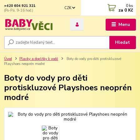
0
ks
+420 604 921 321
CZK
za
0 Kč
(Po-Pá, 9-16 hod.)
Menu
Hledat
Úvod
Plavky a doplňky k vodě
Boty do vody pro děti protiskluzové
Playshoes neoprén modré
Boty do vody pro děti
protiskluzové Playshoes neoprén
modré