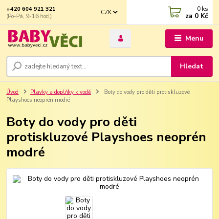
0
ks
+420 604 921 321
CZK
za
0 Kč
(Po-Pá, 9-16 hod.)
Menu
Hledat
Úvod
Plavky a doplňky k vodě
Boty do vody pro děti protiskluzové
Playshoes neoprén modré
Boty do vody pro děti
protiskluzové Playshoes neoprén
modré