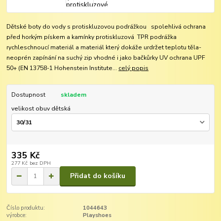
Dětské boty do vody s protiskluzovou podrážkou spolehlivá ochrana
před horkým pískem a kamínky protiskluzová TPR podrážka
rychleschnoucí materiál a materiál který dokáže urdržet teplotu těla-
neoprén zapínání na suchý zip vhodné i jako bačkůrky UV ochrana UPF
50+ (EN 13758-1 Hohenstein Institute...
celý popis
Dostupnost
skladem
velikost obuv dětská
335 Kč
277 Kč
bez DPH
Přidat do košíku
Číslo produktu:
1044643
výrobce:
Playshoes