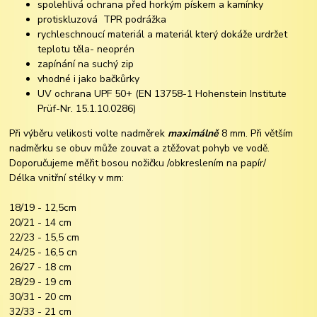
spolehlivá ochrana před horkým pískem a kamínky
protiskluzová TPR podrážka
rychleschnoucí materiál a materiál který dokáže urdržet
teplotu těla- neoprén
zapínání na suchý zip
vhodné i jako bačkůrky
UV ochrana UPF 50+ (EN 13758-1 Hohenstein Institute
Prüf-Nr. 15.1.10.0286)
Při výběru velikosti volte nadměrek
maximálně
8 mm. Při větším
nadměrku se obuv může zouvat a ztěžovat pohyb ve vodě.
Doporučujeme měřit bosou nožičku /obkreslením na papír/
Délka vnitřní stélky v mm:
18/19 - 12,5cm
20/21 - 14 cm
22/23 - 15,5 cm
24/25 - 16,5 cn
26/27 - 18 cm
28/29 - 19 cm
30/31 - 20 cm
32/33 - 21 cm