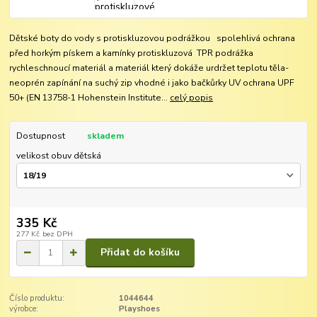
Dětské boty do vody s protiskluzovou podrážkou spolehlivá ochrana
před horkým pískem a kamínky protiskluzová TPR podrážka
rychleschnoucí materiál a materiál který dokáže urdržet teplotu těla-
neoprén zapínání na suchý zip vhodné i jako bačkůrky UV ochrana UPF
50+ (EN 13758-1 Hohenstein Institute...
celý popis
Dostupnost
skladem
velikost obuv dětská
335 Kč
277 Kč
bez DPH
Přidat do košíku
Číslo produktu:
1044644
výrobce:
Playshoes