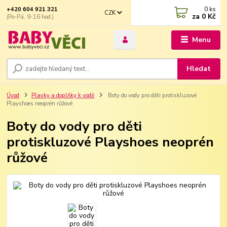
0
ks
+420 604 921 321
CZK
za
0 Kč
(Po-Pá, 9-16 hod.)
Menu
Hledat
Úvod
Plavky a doplňky k vodě
Boty do vody pro děti protiskluzové
Playshoes neoprén růžové
Boty do vody pro děti
protiskluzové Playshoes neoprén
růžové