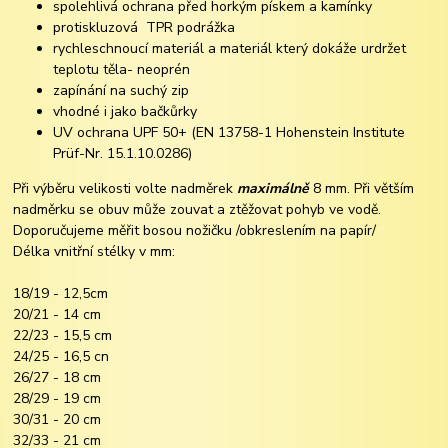
spolehlivá ochrana před horkým pískem a kamínky
protiskluzová TPR podrážka
rychleschnoucí materiál a materiál který dokáže urdržet
teplotu těla- neoprén
zapínání na suchý zip
vhodné i jako bačkůrky
UV ochrana UPF 50+ (EN 13758-1 Hohenstein Institute
Prüf-Nr. 15.1.10.0286)
Při výběru velikosti volte nadměrek
maximálně
8 mm. Při větším
nadměrku se obuv může zouvat a ztěžovat pohyb ve vodě.
Doporučujeme měřit bosou nožičku /obkreslením na papír/
Délka vnitřní stélky v mm:
18/19 - 12,5cm
20/21 - 14 cm
22/23 - 15,5 cm
24/25 - 16,5 cn
26/27 - 18 cm
28/29 - 19 cm
30/31 - 20 cm
32/33 - 21 cm