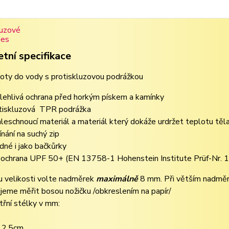
tní specifikace
oty do vody s protiskluzovou podrážkou
lehlivá ochrana před horkým pískem a kamínky
tiskluzová TPR podrážka
hleschnoucí materiál a materiál který dokáže urdržet teplotu těl
ínání na suchý zip
dné i jako bačkůrky
ochrana UPF 50+ (EN 13758-1 Hohenstein Institute Prüf-Nr. 
u velikosti volte nadměrek
maximálně
8 mm. Při větším nadměr
eme měřit bosou nožičku /obkreslením na papír/
třní stélky v mm:
12,5cm