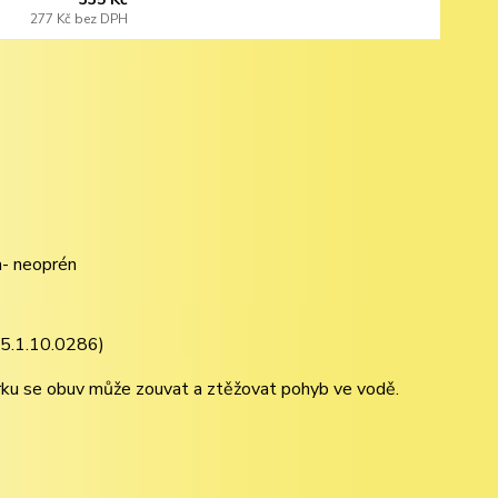
277 Kč
bez DPH
a- neoprén
15.1.10.0286)
ku se obuv může zouvat a ztěžovat pohyb ve vodě.