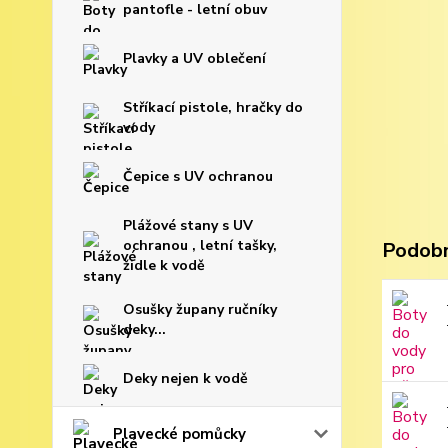
pantofle - letní obuv
Plavky a UV oblečení
Stříkací pistole, hračky do
vody
Čepice s UV ochranou
Plážové stany s UV
ochranou , letní tašky,
Podobn
židle k vodě
Osušky župany ručníky
deky...
Deky nejen k vodě
Plavecké pomůcky