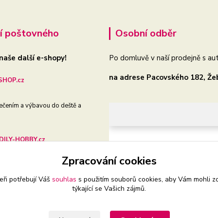
í poštovného
Osobní odběr
 naše další e-shopy!
Po domluvě v naší prodejně s aut
na adrese Pacovského 182, Že
HOP.cz
ečením a výbavou do deště a
ILY-HOBBY.cz
Zpracování cookies
še auto, dílnu i zahradu
eři potřebují Váš
souhlas
s použitím souborů cookies, aby Vám mohli z
týkající se Vašich zájmů.