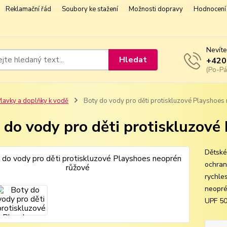
Reklamační řád
Soubory ke stažení
Možnosti dopravy
Hodnocení 
Nevíte
Hledat
+420
(Po-Pá
lavky a doplňky k vodě
Boty do vody pro děti protiskluzové Playshoes
 do vody pro děti protiskluzové
Dětské
ochran
rychle
neopré
UPF 50