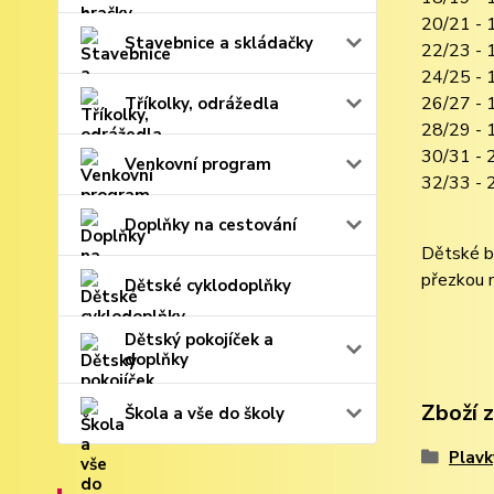
20/21 - 
Stavebnice a skládačky
22/23 - 
24/25 - 
26/27 - 
Tříkolky, odrážedla
28/29 - 
30/31 - 
Venkovní program
32/33 - 
Doplňky na cestování
Dětské bo
přezkou n
Dětské cyklodoplňky
Dětský pokojíček a
doplňky
Zboží 
Škola a vše do školy
Plavk