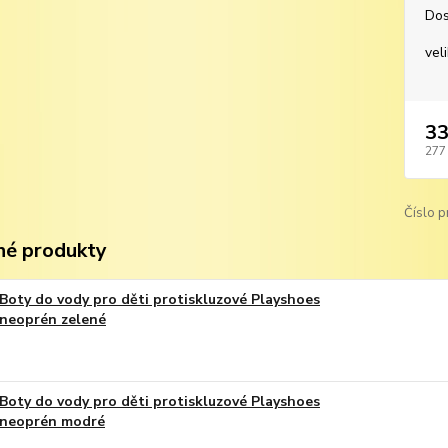
Dos
vel
33
277
Číslo p
é produkty
Boty do vody pro děti protiskluzové Playshoes
neoprén zelené
Boty do vody pro děti protiskluzové Playshoes
neoprén modré