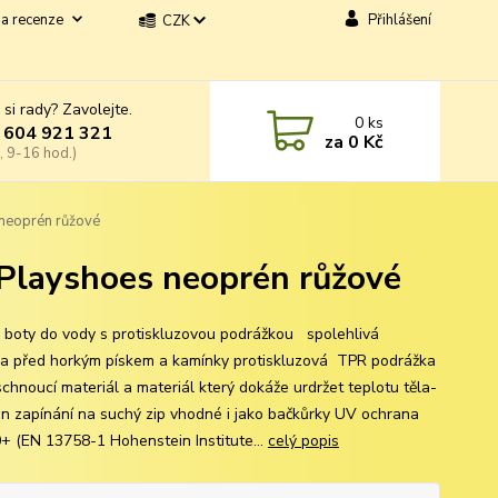
a recenze
Přihlášení
CZK
 si rady? Zavolejte.
0
ks
 604 921 321
za
0 Kč
, 9-16 hod.)
 neoprén růžové
 Playshoes neoprén růžové
 boty do vody s protiskluzovou podrážkou spolehlivá
a před horkým pískem a kamínky protiskluzová TPR podrážka
schnoucí materiál a materiál který dokáže urdržet teplotu těla-
n zapínání na suchý zip vhodné i jako bačkůrky UV ochrana
+ (EN 13758-1 Hohenstein Institute...
celý popis