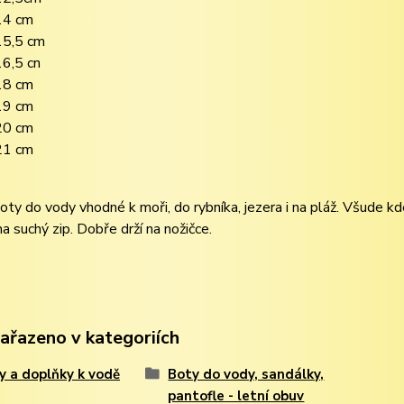
14 cm
15,5 cm
16,5 cn
18 cm
19 cm
20 cm
21 cm
ty do vody vhodné k moři, do rybníka, jezera i na pláž. Všude kd
a suchý zip. Dobře drží na nožičce.
zařazeno v kategoriích
y a doplňky k vodě
Boty do vody, sandálky,
pantofle - letní obuv