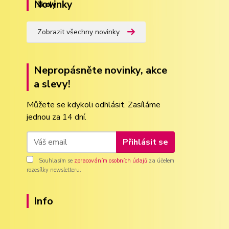
Novinky
Zobrazit všechny novinky
Nepropásněte novinky, akce
a slevy!
Můžete se kdykoli odhlásit. Zasíláme
jednou za 14 dní.
Přihlásit se
Souhlasím se
zpracováním osobních údajů
za účelem
rozesílky newsletteru.
Info