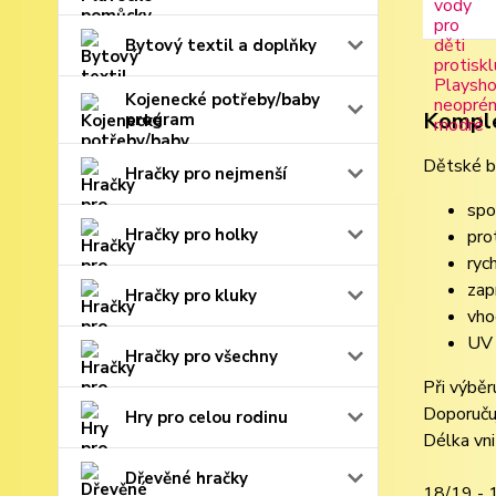
Bytový textil a doplňky
Kojenecké potřeby/baby
Komple
program
Dětské b
Hračky pro nejmenší
spo
Hračky pro holky
pro
ryc
zap
Hračky pro kluky
vho
UV 
Hračky pro všechny
Při výběr
Doporučuj
Hry pro celou rodinu
Délka vni
Dřevěné hračky
18/19 - 