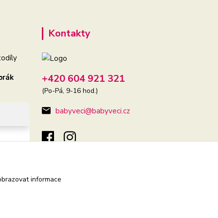
Kontakty
odíly
+420 604 921 321
brák
(Po-Pá, 9-16 hod.)
babyveci@babyveci.cz
obrazovat informace