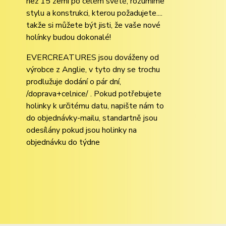
než 15 zemí po celém světě, rozumíme
stylu a konstrukci, kterou požadujete....
takže si můžete být jisti, že vaše nové
holínky budou dokonalé!
EVERCREATURES jsou dováženy od
výrobce z Anglie, v tyto dny se trochu
prodlužuje dodání o pár dní,
/doprava+celnice/ . Pokud potřebujete
holinky k určitému datu, napište nám to
do objednávky-mailu, standartně jsou
odesílány pokud jsou holinky na
objednávku do týdne