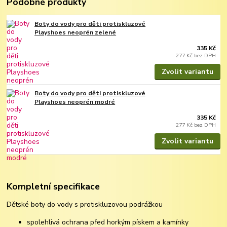
Podobné produkty
Boty do vody pro děti protiskluzové
Playshoes neoprén zelené
335 Kč
277 Kč
bez DPH
Zvolit variantu
Boty do vody pro děti protiskluzové
Playshoes neoprén modré
335 Kč
277 Kč
bez DPH
Zvolit variantu
Kompletní specifikace
Dětské boty do vody s protiskluzovou podrážkou
spolehlivá ochrana před horkým pískem a kamínky