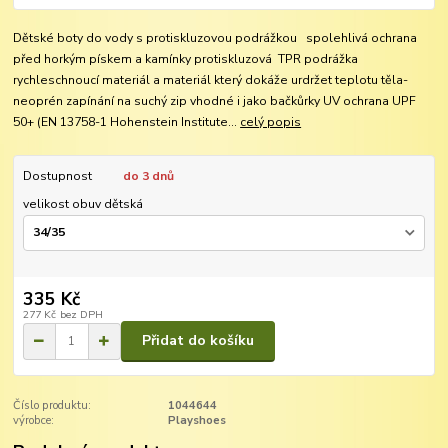
Dětské boty do vody s protiskluzovou podrážkou spolehlivá ochrana
před horkým pískem a kamínky protiskluzová TPR podrážka
rychleschnoucí materiál a materiál který dokáže urdržet teplotu těla-
neoprén zapínání na suchý zip vhodné i jako bačkůrky UV ochrana UPF
50+ (EN 13758-1 Hohenstein Institute...
celý popis
Dostupnost
do 3 dnů
velikost obuv dětská
335 Kč
277 Kč
bez DPH
Přidat do košíku
Číslo produktu:
1044644
výrobce:
Playshoes