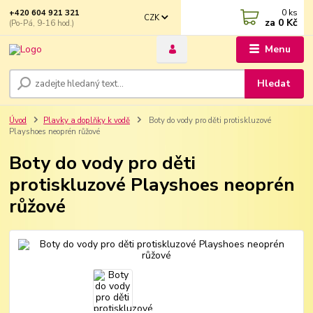
0
ks
+420 604 921 321
CZK
za
0 Kč
(Po-Pá, 9-16 hod.)
Menu
Hledat
Úvod
Plavky a doplňky k vodě
Boty do vody pro děti protiskluzové
Playshoes neoprén růžové
Boty do vody pro děti
protiskluzové Playshoes neoprén
růžové