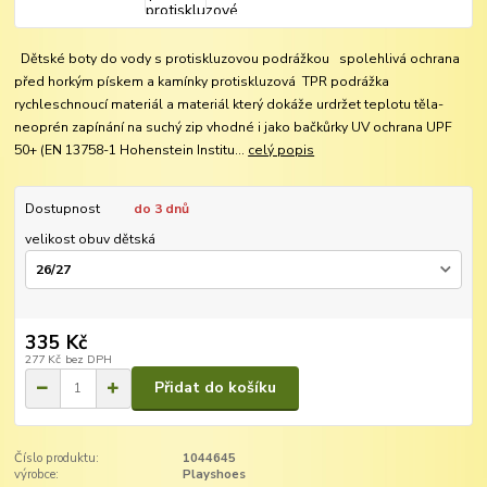
Dětské boty do vody s protiskluzovou podrážkou spolehlivá ochrana
před horkým pískem a kamínky protiskluzová TPR podrážka
rychleschnoucí materiál a materiál který dokáže urdržet teplotu těla-
neoprén zapínání na suchý zip vhodné i jako bačkůrky UV ochrana UPF
50+ (EN 13758-1 Hohenstein Institu...
celý popis
Dostupnost
do 3 dnů
velikost obuv dětská
335 Kč
277 Kč
bez DPH
Přidat do košíku
Číslo produktu:
1044645
výrobce:
Playshoes