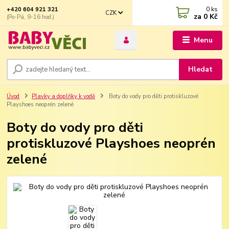
0
ks
+420 604 921 321
CZK
za
0 Kč
(Po-Pá, 9-16 hod.)
Menu
Hledat
Úvod
Plavky a doplňky k vodě
Boty do vody pro děti protiskluzové
Playshoes neoprén zelené
Boty do vody pro děti
protiskluzové Playshoes neoprén
zelené