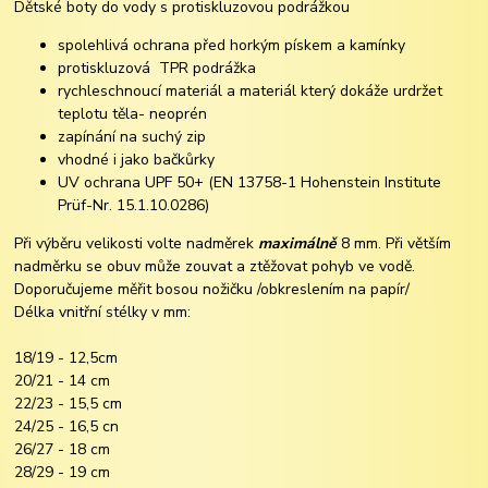
Dětské boty do vody s protiskluzovou podrážkou
spolehlivá ochrana před horkým pískem a kamínky
protiskluzová TPR podrážka
rychleschnoucí materiál a materiál který dokáže urdržet
teplotu těla- neoprén
zapínání na suchý zip
vhodné i jako bačkůrky
UV ochrana UPF 50+ (EN 13758-1 Hohenstein Institute
Prüf-Nr. 15.1.10.0286)
Při výběru velikosti volte nadměrek
maximálně
8 mm. Při větším
nadměrku se obuv může zouvat a ztěžovat pohyb ve vodě.
Doporučujeme měřit bosou nožičku /obkreslením na papír/
Délka vnitřní stélky v mm:
18/19 - 12,5cm
20/21 - 14 cm
22/23 - 15,5 cm
24/25 - 16,5 cn
26/27 - 18 cm
28/29 - 19 cm