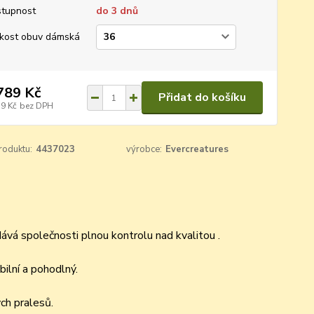
tupnost
do 3 dnů
ikost obuv dámská
789 Kč
Přidat do košíku
79 Kč
bez DPH
roduktu:
4437023
výrobce:
Evercreatures
 dává společnosti plnou kontrolu nad kvalitou .
bilní a pohodlný.
ých pralesů.