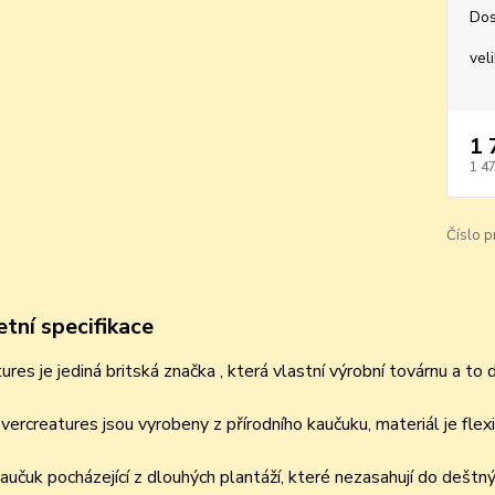
Dos
vel
1 
1 4
Číslo p
tní specifikace
ures je jediná britská značka , která vlastní výrobní továrnu a to
vercreatures jsou vyrobeny z přírodního kaučuku, materiál je flexi
kaučuk pocházející z dlouhých plantáží, které nezasahují do deštn