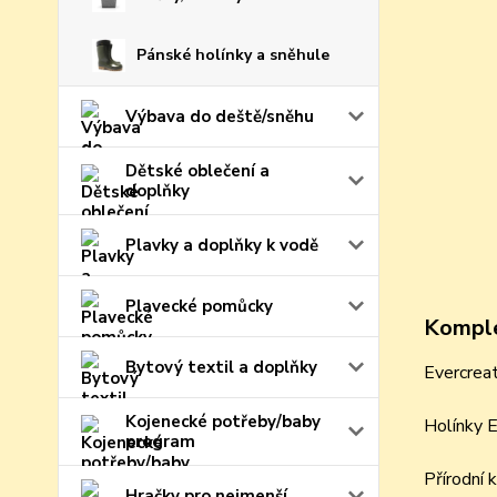
Pánské holínky a sněhule
Výbava do deště/sněhu
Dětské oblečení a
doplňky
Plavky a doplňky k vodě
Plavecké pomůcky
Komple
Bytový textil a doplňky
Evercreat
Kojenecké potřeby/baby
Holínky E
program
Přírodní 
Hračky pro nejmenší