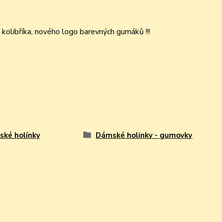
olibříka, nového logo barevných gumáků !!!
ké holínky
Dámské holinky - gumovky