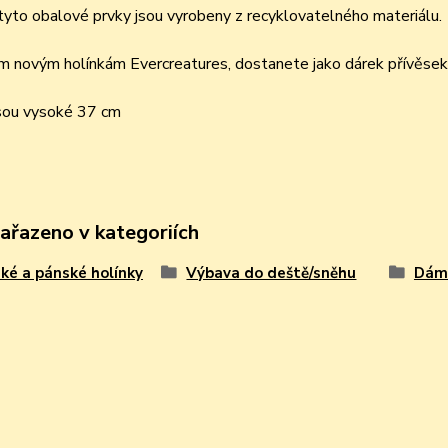
yto obalové prvky jsou vyrobeny z recyklovatelného materiálu.
 novým holínkám Evercreatures, dostanete jako dárek přívěsek k
jsou vysoké 37 cm
zařazeno v kategoriích
é a pánské holínky
Výbava do deště/sněhu
Dáms