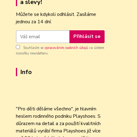
a slevy!
Můžete se kdykoli odhlásit. Zasíláme
jednou za 14 dní.
Přihlásit se
Souhlasím se
zpracováním osobních údajů
za účelem
rozesílky newsletteru.
Info
"Pro děti děláme všechno", je hlavním
heslem rodinného podniku Playshoes. S
důrazem na detail a za použití kvalitních
materiálů vyrábí firma Playshoes již více