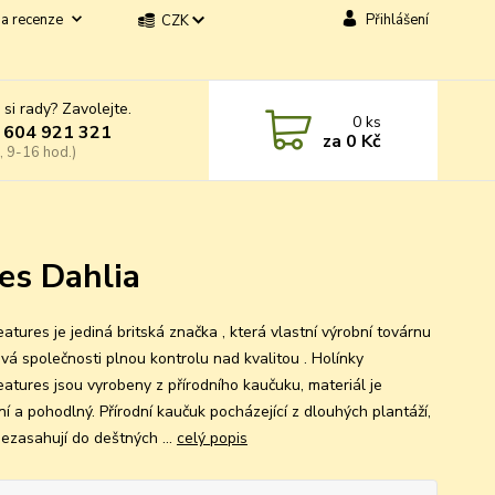
a recenze
Přihlášení
CZK
 si rady? Zavolejte.
0
ks
 604 921 321
za
0 Kč
, 9-16 hod.)
es Dahlia
atures je jediná britská značka , která vlastní výrobní továrnu
ává společnosti plnou kontrolu nad kvalitou . Holínky
eatures jsou vyrobeny z přírodního kaučuku, materiál je
lní a pohodlný. Přírodní kaučuk pocházející z dlouhých plantáží,
nezasahují do deštných ...
celý popis