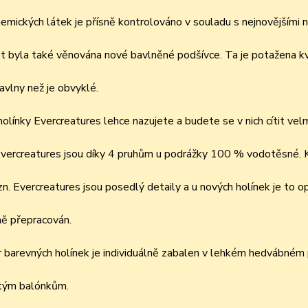
hemických látek je přísně kontrolováno v souladu s nejnovějšími n
 byla také věnována nové bavlněné podšívce. Ta je potažena kval
bavlny než je obvyklé.
olínky Evercreatures lehce nazujete a budete se v nich cítit vel
vercreatures jsou díky 4 pruhům u podrážky 100 % vodotěsné. Ka
zn. Evercreatures jsou posedlý detaily a u nových holínek je to op
ě přepracován.
 barevných holínek je individuálně zabalen v lehkém hedvábném 
tým balónkům.