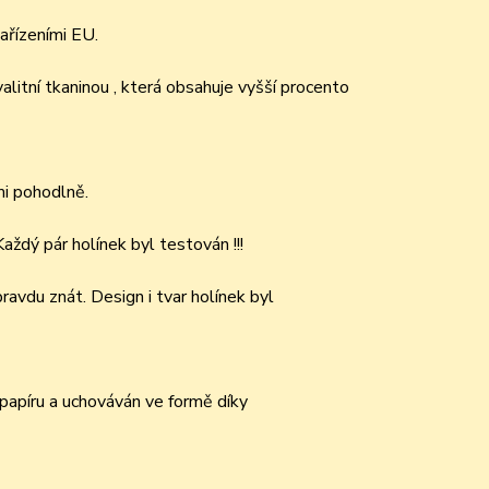
ařízeními EU.
itní tkaninou , která obsahuje vyšší procento
mi pohodlně.
ždý pár holínek byl testován !!!
ravdu znát. Design i tvar holínek byl
papíru a uchováván ve formě díky