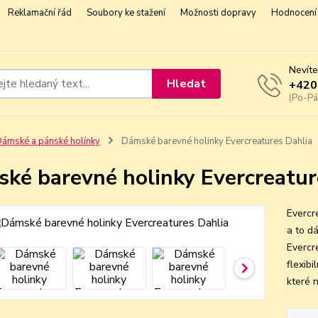
Reklamační řád
Soubory ke stažení
Možnosti dopravy
Hodnocení 
Nevíte
Hledat
+420
(Po-Pá
ámské a pánské holínky
Dámské barevné holinky Evercreatures Dahlia
ké barevné holinky Evercreatur
Evercre
a to d
Evercr
flexibi
které 