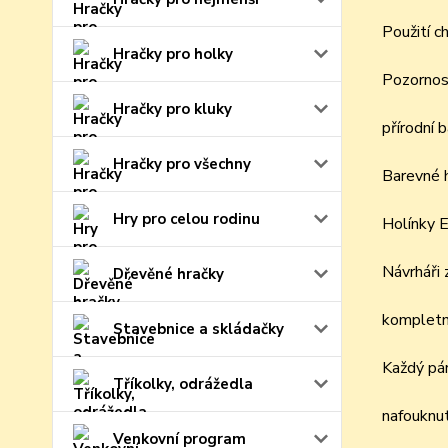
Použití c
Hračky pro holky
Pozornost
Hračky pro kluky
přírodní 
Hračky pro všechny
Barevné h
Hry pro celou rodinu
Holínky E
Návrháři 
Dřevěné hračky
kompletn
Stavebnice a skládačky
Každý pár
Tříkolky, odrážedla
nafouknu
Venkovní program