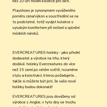
než 20 let módní kolekce pro děti.
Playshoes je synonymem vyváženého
poměru cena/výkon a soustředění se na
to podstatné, totiž vyvíjet kolekce s
vysokým komfortem při nošení a splnění
módních nároků.
EVERCREATURES holinky - jako přední
dodavatel a výrobce na trhu, který
dodává holinky Evercreatures do více
než 15 zemí po celém světě, rozumíme
stylu a konstrukci, kterou požadujete....
takže si můžete být jisti, že vaše nové
holínky budou dokonalé!
EVERCREATURES jsou dováženy od
výrobce z Anglie, v tyto dny se trochu