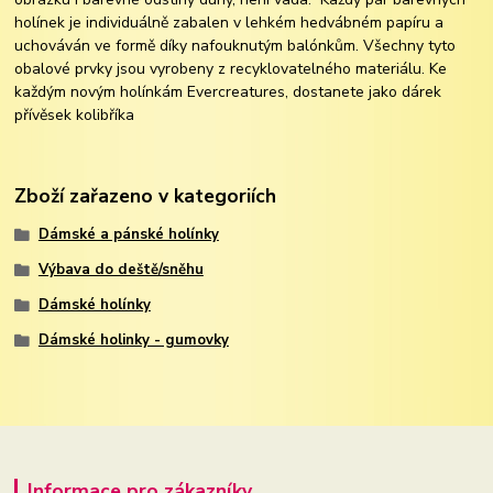
holínek je individuálně zabalen v lehkém hedvábném papíru a
uchováván ve formě díky nafouknutým balónkům. Všechny tyto
obalové prvky jsou vyrobeny z recyklovatelného materiálu. Ke
každým novým holínkám Evercreatures, dostanete jako dárek
přívěsek kolibříka
Zboží zařazeno v kategoriích
Dámské a pánské holínky
Výbava do deště/sněhu
Dámské holínky
Dámské holinky - gumovky
Informace pro zákazníky