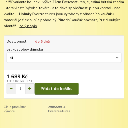
nižší varianta holinek - výška 27cm Evercreatures je jediná britská značka
, která vlastní výrobní továrnu a to dává společnosti plnou kontrolu nad
kvalitou . Holínky Evercreatures jsou vyrobeny z přírodního kaučuku,
materiál je flexibilní a pohodlný. Přírodní kaučuk pocházející z dlouhých
plantáž...
celý popis
Dostupnost
do 3 dnů
velikost obuv dámská
1 689 Kč
1 396 Kč
bez DPH
Přidat do košíku
Číslo produktu:
2905599-4
výrobce:
Evercreatures