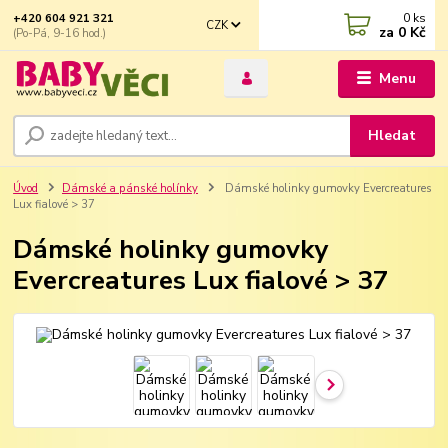
0
ks
+420 604 921 321
CZK
za
0 Kč
(Po-Pá, 9-16 hod.)
Menu
Hledat
Úvod
Dámské a pánské holínky
Dámské holinky gumovky Evercreatures
Lux fialové > 37
Dámské holinky gumovky
Evercreatures Lux fialové > 37