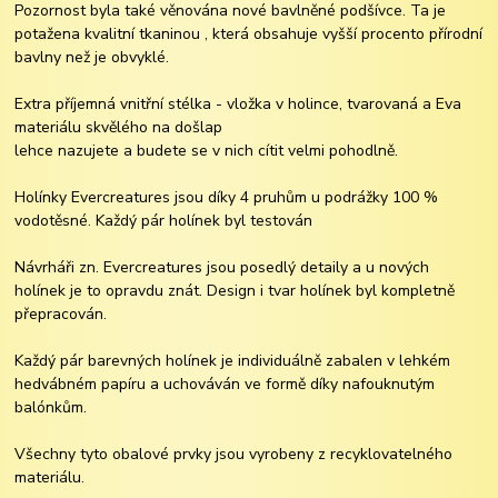
Pozornost byla také věnována nové bavlněné podšívce. Ta je
potažena kvalitní tkaninou , která obsahuje vyšší procento přírodní
bavlny než je obvyklé.
Extra příjemná vnitřní stélka - vložka v holince, tvarovaná a Eva
materiálu skvělého na došlap
lehce nazujete a budete se v nich cítit velmi pohodlně.
Holínky Evercreatures jsou díky 4 pruhům u podrážky 100 %
vodotěsné. Každý pár holínek byl testován
Návrháři zn. Evercreatures jsou posedlý detaily a u nových
holínek je to opravdu znát. Design i tvar holínek byl kompletně
přepracován.
Každý pár barevných holínek je individuálně zabalen v lehkém
hedvábném papíru a uchováván ve formě díky nafouknutým
balónkům.
Všechny tyto obalové prvky jsou vyrobeny z recyklovatelného
materiálu.