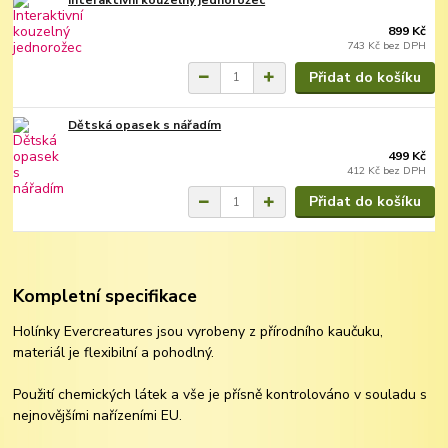
899 Kč
743 Kč
bez DPH
Přidat do košíku
Dětská opasek s nářadím
499 Kč
412 Kč
bez DPH
Přidat do košíku
Kompletní specifikace
Holínky Evercreatures jsou vyrobeny z přírodního kaučuku,
materiál je flexibilní a pohodlný.
Použití chemických látek a vše je přísně kontrolováno v souladu s
nejnovějšími nařízeními EU.