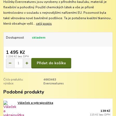
Holínky Evercreatures jsou vyrobeny z přírodního kaučuku, materiál je
flexibilní a pohodlný. Použití chemických látek a vše je přísně
kontrolováno v souladu s nejnovějšími nařízeními EU. Pozornost byla
také věnována nové bavlněné podšívce. Ta je potažena kvalitní tkaninou ,
která obsahuje vyšš...
celý popis
Dostupnost
skladem
1 495 Kč
1 236 Kč
bez DPH
Přidat do košíku
Číslo produktu:
4663463
výrobce:
Evercreatures
Podobné produkty
Váleček a vykrajovátka
139 Kč
115 Kč
bez DPH