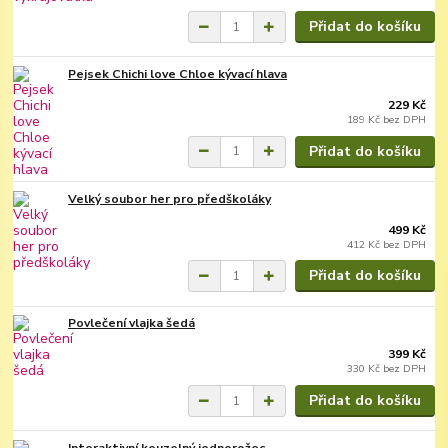
Přidat do košíku
Pejsek Chichi love Chloe kývací hlava
229 Kč
189 Kč
bez DPH
Přidat do košíku
Velký soubor her pro předškoláky
499 Kč
412 Kč
bez DPH
Přidat do košíku
Povlečení vlajka šedá
399 Kč
330 Kč
bez DPH
Přidat do košíku
Interaktivní kouzelný jednorožec