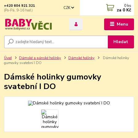
0
ks
+420 604 921 321
CZK
za
0 Kč
(Po-Pá, 9-16 hod.)
Menu
Hledat
Úvod
Dámské a pánské holínky
Dámské holínky
Dámské holinky
gumovky svatební I DO
Dámské holinky gumovky
svatební I DO