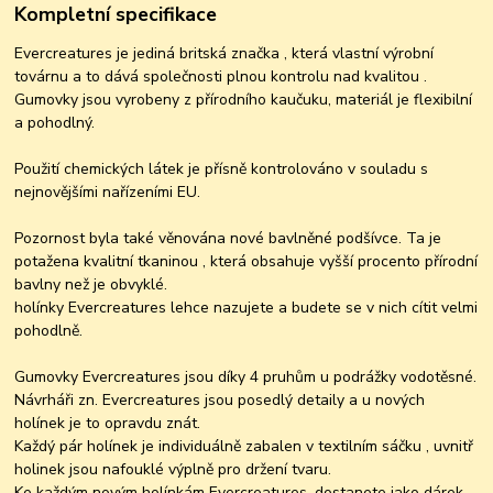
Kompletní specifikace
Evercreatures je jediná britská značka , která vlastní výrobní
továrnu a to dává společnosti plnou kontrolu nad kvalitou .
Gumovky jsou vyrobeny z přírodního kaučuku, materiál je flexibilní
a pohodlný.
Použití chemických látek je přísně kontrolováno v souladu s
nejnovějšími nařízeními EU.
Pozornost byla také věnována nové bavlněné podšívce. Ta je
potažena kvalitní tkaninou , která obsahuje vyšší procento přírodní
bavlny než je obvyklé.
holínky Evercreatures lehce nazujete a budete se v nich cítit velmi
pohodlně.
Gumovky Evercreatures jsou díky 4 pruhům u podrážky vodotěsné.
Návrháři zn. Evercreatures jsou posedlý detaily a u nových
holínek je to opravdu znát.
Každý pár holínek je individuálně zabalen v textilním sáčku , uvnitř
holinek jsou nafouklé výplně pro držení tvaru.
Ke každým novým holínkám Evercreatures, dostanete jako dárek