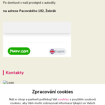
Po domluvě v naší prodejně s autodíly
na adrese Pacovského 182, Žebrák
Kontakty
Zpracování cookies
+420 604 921 321
(Po-Pá, 9-16 hod.)
Náš e-shop a partneři potřebují Váš
souhlas
s použitím souborů
cookies, aby Vám mohli zobrazovat informace týkající se Vašich
babyveci@babyveci.cz