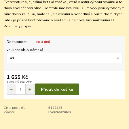
Evercreatures je jediná britská značka , která vlastní výrobní továrnu a to
dává společnosti plnou kontrolu nad kvalitou . Gumovky jsou vyrobeny z
přírodního kaučuku, materiál je flexibilní a pohodlný. Použití chemických
látek je přísně kontrolováno v souladu s nejnovějšími nařízeními EU.
Poz...
celý popis
Dostupnost
do 3 dnů
velikost obuv dámská
1 655 Kč
1 368 Kč
bez DPH
Přidat do košíku
Číslo produktu:
5122445
výrobce:
Evercreatures