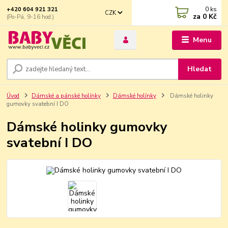
0
ks
+420 604 921 321
CZK
za
0 Kč
(Po-Pá, 9-16 hod.)
Menu
Hledat
Úvod
Dámské a pánské holínky
Dámské holínky
Dámské holinky
gumovky svatební I DO
Dámské holinky gumovky
svatební I DO