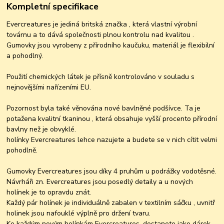
Kompletní specifikace
Evercreatures je jediná britská značka , která vlastní výrobní
továrnu a to dává společnosti plnou kontrolu nad kvalitou .
Gumovky jsou vyrobeny z přírodního kaučuku, materiál je flexibilní
a pohodlný.
Použití chemických látek je přísně kontrolováno v souladu s
nejnovějšími nařízeními EU.
Pozornost byla také věnována nové bavlněné podšívce. Ta je
potažena kvalitní tkaninou , která obsahuje vyšší procento přírodní
bavlny než je obvyklé.
holínky Evercreatures lehce nazujete a budete se v nich cítit velmi
pohodlně.
Gumovky Evercreatures jsou díky 4 pruhům u podrážky vodotěsné.
Návrháři zn. Evercreatures jsou posedlý detaily a u nových
holínek je to opravdu znát.
Každý pár holínek je individuálně zabalen v textilním sáčku , uvnitř
holinek jsou nafouklé výplně pro držení tvaru.
Ke každým novým holínkám Evercreatures, dostanete jako dárek