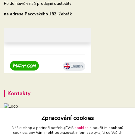
Po domluvě v naší prodejně s autodíly
na adrese Pacovského 182, Žebrák
Kontakty
Zpracování cookies
+420 604 921 321
(Po-Pá, 9-16 hod.)
Náš e-shop a partneři potřebují Váš
souhlas
s použitím souborů
cookies, aby Vám mohli zobrazovat informace týkající se Vašich
babyveci@babyveci.cz