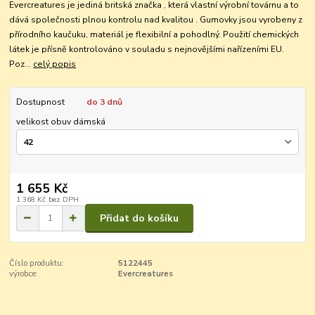
Evercreatures je jediná britská značka , která vlastní výrobní továrnu a to
dává společnosti plnou kontrolu nad kvalitou . Gumovky jsou vyrobeny z
přírodního kaučuku, materiál je flexibilní a pohodlný. Použití chemických
látek je přísně kontrolováno v souladu s nejnovějšími nařízeními EU.
Poz...
celý popis
Dostupnost
do 3 dnů
velikost obuv dámská
1 655 Kč
1 368 Kč
bez DPH
Přidat do košíku
Číslo produktu:
5122445
výrobce:
Evercreatures