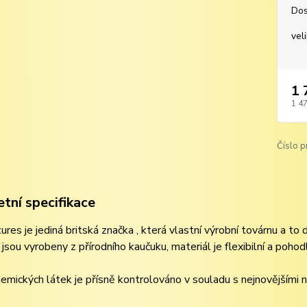
Dos
vel
1 
1 4
Číslo p
tní specifikace
ures je jediná britská značka , která vlastní výrobní továrnu a to
sou vyrobeny z přírodního kaučuku, materiál je flexibilní a pohod
hemických látek je přísně kontrolováno v souladu s nejnovějšími n