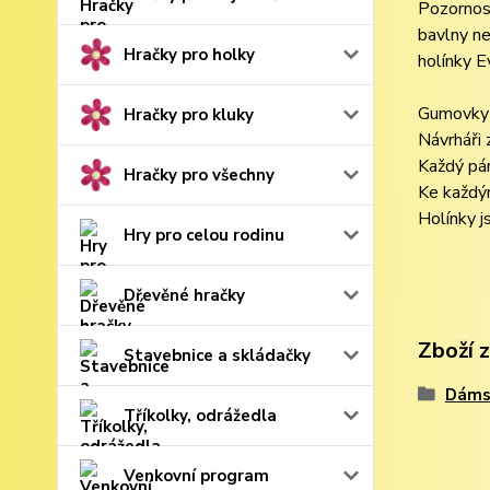
Pozornost
bavlny ne
Hračky pro holky
holínky E
Gumovky 
Hračky pro kluky
Návrháři 
Každý pár
Hračky pro všechny
Ke každým
Holínky 
Hry pro celou rodinu
Dřevěné hračky
Zboží 
Stavebnice a skládačky
Dámsk
Tříkolky, odrážedla
Venkovní program