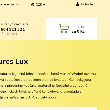
a recenze
Přihlášení
CZK
 si rady? Zavolejte.
0
ks
 604 921 321
za
0 Kč
, 9-16 hod.)
ures Lux
atures je jediná britská značka , která vlastní výrobní továrnu
ává společnosti plnou kontrolu nad kvalitou . Gumovky jsou
y z přírodního kaučuku, materiál je flexibilní a pohodlný.
í chemických látek je přísně kontrolováno v souladu s
jšími nařízeními EU. Poz...
celý popis