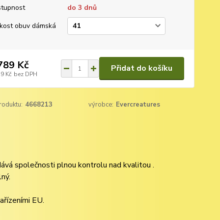
tupnost
do 3 dnů
ikost obuv dámská
789 Kč
Přidat do košíku
79 Kč
bez DPH
roduktu:
4668213
výrobce:
Evercreatures
 dává společnosti plnou kontrolu nad kvalitou .
lný.
ařízeními EU.