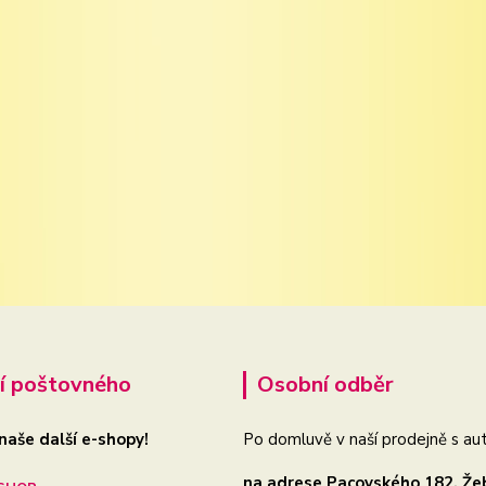
í poštovného
Osobní odběr
 naše další e-shopy!
Po domluvě v naší prodejně s aut
na adrese Pacovského 182, Že