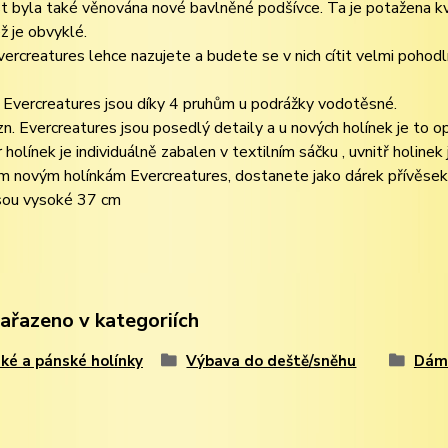
 byla také věnována nové bavlněné podšívce. Ta je potažena kval
ž je obvyklé.
vercreatures lehce nazujete a budete se v nich cítit velmi pohodl
Evercreatures jsou díky 4 pruhům u podrážky vodotěsné.
zn. Evercreatures jsou posedlý detaily a u nových holínek je to o
 holínek je individuálně zabalen v textilním sáčku , uvnitř holinek
 novým holínkám Evercreatures, dostanete jako dárek přívěsek 
jsou vysoké 37 cm
zařazeno v kategoriích
é a pánské holínky
Výbava do deště/sněhu
Dáms