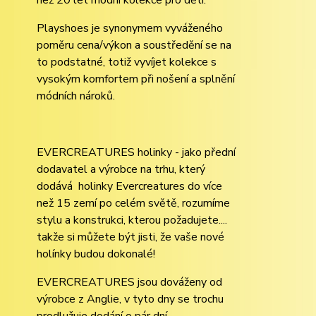
než 20 let módní kolekce pro děti.
Playshoes je synonymem vyváženého
poměru cena/výkon a soustředění se na
to podstatné, totiž vyvíjet kolekce s
vysokým komfortem při nošení a splnění
módních nároků.
EVERCREATURES holinky - jako přední
dodavatel a výrobce na trhu, který
dodává holinky Evercreatures do více
než 15 zemí po celém světě, rozumíme
stylu a konstrukci, kterou požadujete....
takže si můžete být jisti, že vaše nové
holínky budou dokonalé!
EVERCREATURES jsou dováženy od
výrobce z Anglie, v tyto dny se trochu