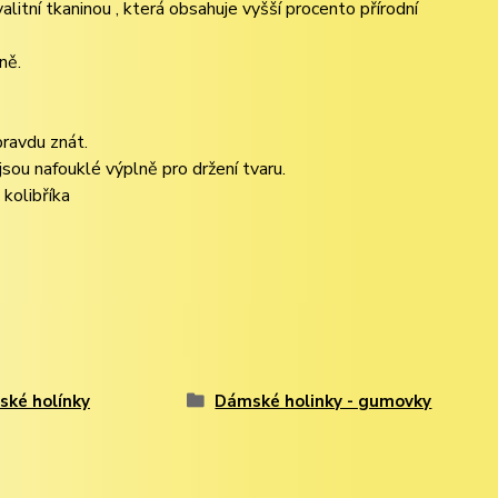
itní tkaninou , která obsahuje vyšší procento přírodní
ně.
pravdu znát.
 jsou nafouklé výplně pro držení tvaru.
kolibříka
ké holínky
Dámské holinky - gumovky