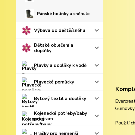
Pánské holínky a sněhule
Výbava do deště/sněhu
Dětské oblečení a
doplňky
Plavky a doplňky k vodě
Plavecké pomůcky
Komple
Bytový textil a doplňky
Evercreat
Gumovky j
Kojenecké potřeby/baby
program
Použití c
Hračky pro nejmenší