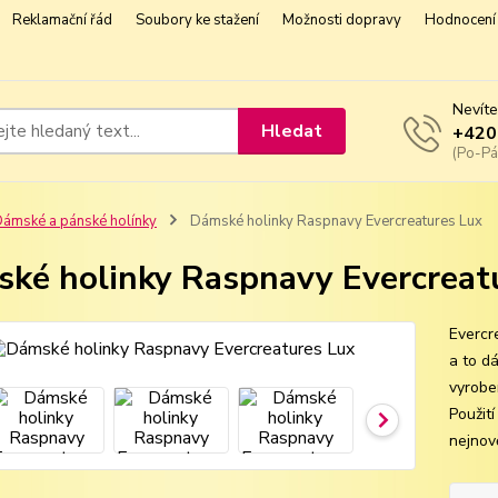
Reklamační řád
Soubory ke stažení
Možnosti dopravy
Hodnocení 
Nevíte
Hledat
+420
(Po-Pá
ámské a pánské holínky
Dámské holinky Raspnavy Evercreatures Lux
ké holinky Raspnavy Evercreat
Evercre
a to d
vyroben
Použit
nejnově