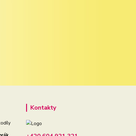
Kontakty
odíly
brák