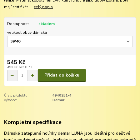
lehké. Materiál kopolymer EVA, který funguje jako dobrý izolant. Boty
mají certifikát -...
celý popis
Dostupnost
skladem
velikost obuv dámská
545 Kč
450 Kč
bez DPH
Přidat do košíku
Číslo produktu:
4940251-4
výrobce:
Demar
Kompletní specifikace
Dámské zateplené holínky demar LUNA jsou ideální pro deštivé
jarní a podzimní počasí. Holínky jsou vhodné pro práci na zahradě