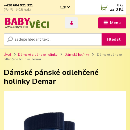
0
ks
+420 604 921 321
CZK
za
0 Kč
(Po-Pá, 9-16 hod.)
Menu
Hledat
Úvod
Dámské a pánské holínky
Dámské holínky
Dámské pánské
odlehčené holinky Demar
Dámské pánské odlehčené
holinky Demar