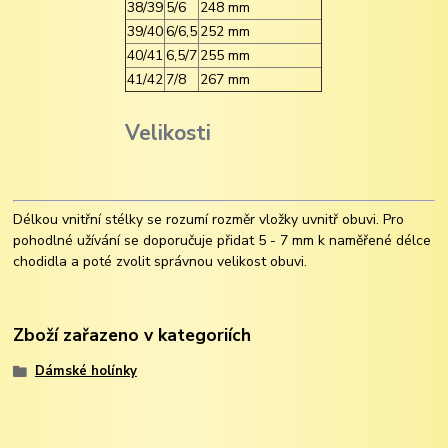
38/39
5/6
248 mm
39/40
6/6,5
252 mm
40/41
6,5/7
255 mm
41/42
7/8
267 mm
Velikosti
Délkou vnitřní stélky se rozumí rozměr vložky uvnitř obuvi. Pro
pohodlné užívání se doporučuje přidat 5 - 7 mm k naměřené délce
chodidla a poté zvolit správnou velikost obuvi.
Zboží zařazeno v kategoriích
Dámské holínky