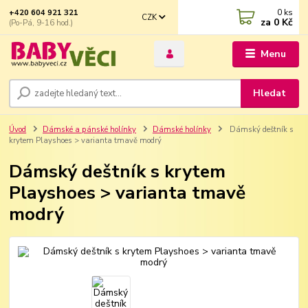
0
ks
+420 604 921 321
CZK
za
0 Kč
(Po-Pá, 9-16 hod.)
Menu
Hledat
Úvod
Dámské a pánské holínky
Dámské holínky
Dámský deštník s
krytem Playshoes > varianta tmavě modrý
Dámský deštník s krytem
Playshoes > varianta tmavě
modrý