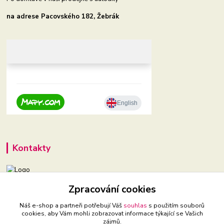
na adrese Pacovského 182, Žebrák
Kontakty
+420 604 921 321
Zpracování cookies
(Po-Pá, 9-16 hod.)
Náš e-shop a partneři potřebují Váš
souhlas
s použitím souborů
cookies, aby Vám mohli zobrazovat informace týkající se Vašich
babyveci@babyveci.cz
zájmů.