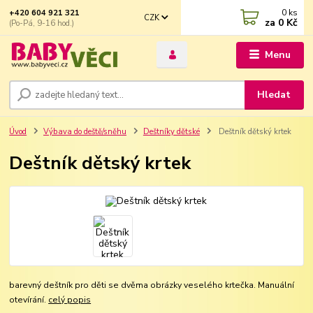
0
ks
+420 604 921 321
CZK
za
0 Kč
(Po-Pá, 9-16 hod.)
Menu
Hledat
Úvod
Výbava do deště/sněhu
Deštníky dětské
Deštník dětský krtek
Deštník dětský krtek
barevný deštník pro děti se dvěma obrázky veselého krtečka. Manuální
otevírání.
celý popis