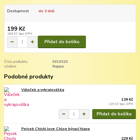
Dostupnost
do 3 dnů
199 Kč
164 Kč
bez DPH
Přidat do košíku
Číslo produktu:
5010323
výrobce:
Rappa
Podobné produkty
Váleček a vykrajovátka
139 Kč
115 Kč
bez DPH
Přidat do košíku
Pejsek Chichi love Chloe kývací hlava
229 Kč