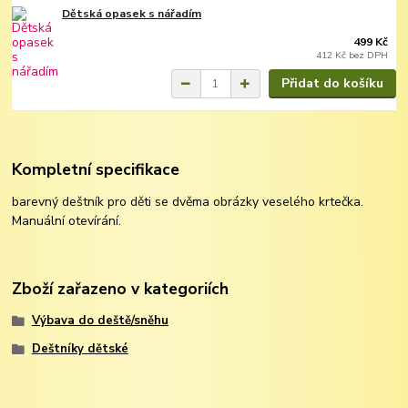
Dětská opasek s nářadím
499 Kč
412 Kč
bez DPH
Přidat do košíku
Kompletní specifikace
barevný deštník pro děti se dvěma obrázky veselého krtečka.
Manuální otevírání.
Zboží zařazeno v kategoriích
Výbava do deště/sněhu
Deštníky dětské