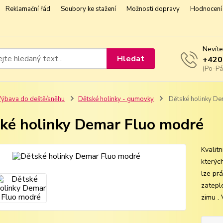
Reklamační řád
Soubory ke stažení
Možnosti dopravy
Hodnocení 
Nevíte
Hledat
+420
(Po-Pá
ýbava do deště/sněhu
Dětské holinky - gumovky
Dětské holinky De
ké holinky Demar Fluo modré
Kvalit
kterýc
lze prá
zatepl
zimu . 