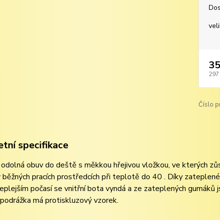
Dos
vel
35
297
Číslo p
tní specifikace
a odolná obuv do deště s měkkou hřejivou vložkou, ve kterých z
v běžných pracích prostředcích při teplotě do 40 . Díky zateplen
teplejším počasí se vnitřní bota vyndá a ze zateplených gumáků j
 podrážka má protiskluzový vzorek.