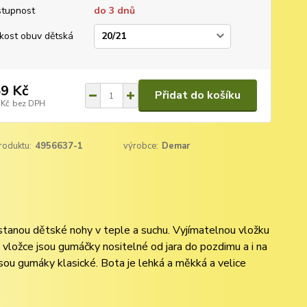
tupnost
do 3 dnů
ikost obuv dětská
9 Kč
Přidat do košíku
 Kč
bez DPH
roduktu:
4956637-1
výrobce:
Demar
ůstanou dětské nohy v teple a suchu. Vyjímatelnou vložku
é vložce jsou gumáčky nositelné od jara do pozdimu a i na
sou gumáky klasické. Bota je lehká a měkká a velice