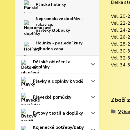
Délka sté
Pánské holinky
Vel. 20-2
Nepromokavé doplňky -
Vel. 22-2
rukavice,
Vel. 24-2
návleky,klobouky
Vel. 26-2
Holínky - poslední kusy
Vel. 28-2
výhodná cena
Vel. 30-3
Vel. 32-3
Dětské oblečení a
Vel. 34-3
doplňky
Plavky a doplňky k vodě
Plavecké pomůcky
Zboží 
Výbav
Bytový textil a doplňky
Kojenecké potřeby/baby