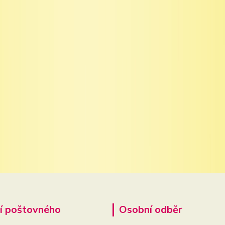
í poštovného
Osobní odběr