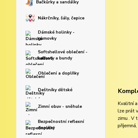
Bačkůrky a sandálky
Nákrčníky, šály, čepice
Dámské holinky -
gumovky
Softshellové oblečení -
kalhoty a bundy
Oblečení a doplňky
Komple
Deštníky dětské
Kvalitní 
Zimní obuv - sněhule
lze prát 
zimu . V 
Bezpečnostní reflexní
příjemná,
doplňky