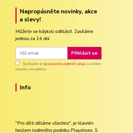
Nepropásněte novinky, akce
a slevy!
Můžete se kdykoli odhlásit. Zasíláme
jednou za 14 dní.
Přihlásit se
Souhlasím se
zpracováním osobních údajů
za účelem
rozesílky newsletteru.
Info
"Pro děti děláme všechno", je hlavním
heslem rodinného podniku Playshoes. S