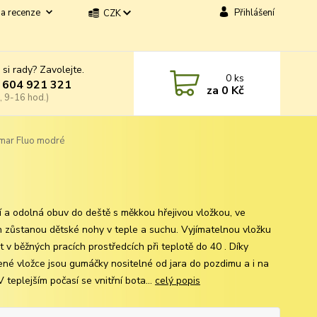
a recenze
Přihlášení
CZK
 si rady? Zavolejte.
0
ks
 604 921 321
za
0 Kč
, 9-16 hod.)
mar Fluo modré
ní a odolná obuv do deště s měkkou hřejivou vložkou, ve
h zůstanou dětské nohy v teple a suchu. Vyjímatelnou vložku
t v běžných pracích prostředcích při teplotě do 40 . Díky
ené vložce jsou gumáčky nositelné od jara do pozdimu a i na
V teplejším počasí se vnitřní bota...
celý popis