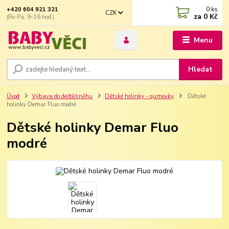
0
ks
+420 604 921 321
CZK
za
0 Kč
(Po-Pá, 9-16 hod.)
Menu
Hledat
Úvod
Výbava do deště/sněhu
Dětské holinky - gumovky
Dětské
holinky Demar Fluo modré
Dětské holinky Demar Fluo
modré