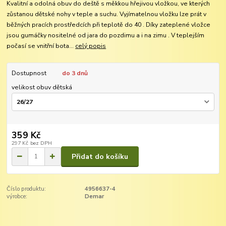
Kvalitní a odolná obuv do deště s měkkou hřejivou vložkou, ve kterých
zůstanou dětské nohy v teple a suchu. Vyjímatelnou vložku lze prát v
běžných pracích prostředcích při teplotě do 40 . Díky zateplené vložce
jsou gumáčky nositelné od jara do pozdimu a i na zimu . V teplejším
počasí se vnitřní bota...
celý popis
Dostupnost
do 3 dnů
velikost obuv dětská
359 Kč
297 Kč
bez DPH
Přidat do košíku
Číslo produktu:
4956637-4
výrobce:
Demar