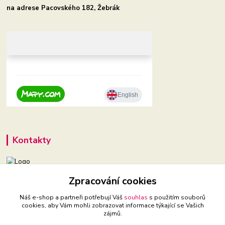
na adrese Pacovského 182, Žebrák
Kontakty
+420 604 921 321
Zpracování cookies
(Po-Pá, 9-16 hod.)
Náš e-shop a partneři potřebují Váš
souhlas
s použitím souborů
cookies, aby Vám mohli zobrazovat informace týkající se Vašich
babyveci@babyveci.cz
zájmů.