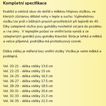
Kompletní specifikace
Kvalitní a odolná obuv do deště s měkkou hřejivou vložkou, ve
kterých zůstanou dětské nohy v teple a suchu. Vyjímatelnou
vložku lze prát v běžných pracích prostředcích při teplotě do 40 .
Díky zateplené vložce jsou gumáčky nositelné od jara do pozdimu
a i na zimu . V teplejším počasí se vnitřní bota vyndá a ze
zateplených gumáků jsou gumáky klasické. Bota je lehká a měkká
a velice příjemná, podrážka má protiskluzový vzorek.
Délka stélky je měřená bez vnitřní vložky. Vložka je velmi měkká a
poddajná,
Vel. 20-21 - délka stélky 13,6 cm
Vel. 22-23 - délka stélky 15 cm
Vel. 24-25 - délka stélky 16,3 cm
Vel. 26-27 - délka stélky 17,5 cm
Vel. 28-29 - délka stélky 18,5 cm
Vel. 30-31 - délka stélky 20,4 cm
Vel. 32-33 - délka stélky 21,3 cm
Vel. 34-35 - délka stélky 22,3 cm