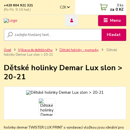
0
ks
+420 604 921 321
CZK
za
0 Kč
(Po-Pá, 9-16 hod.)
Menu
Hledat
Úvod
Výbava do deště/sněhu
Dětské holinky - gumovky
Dětské
holinky Demar Lux slon > 20-21
Dětské holinky Demar Lux slon >
20-21
holinky demar TWISTER LUX PRINT s vyndavací vložkou jsou ideální pro