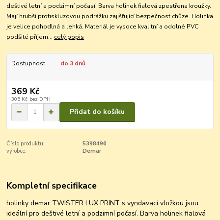
deštivé letní a podzimní počasí. Barva holinek fialová zpestřena kroužky.
Mají hrubší protiskluzovou podrážku zajišťující bezpečnost chůze. Holinka
je velice pohodlná a lehká. Materiál je vysoce kvalitní a odolné PVC
podšité příjem...
celý popis
Dostupnost
do 3 dnů
369 Kč
305 Kč
bez DPH
Přidat do košíku
Číslo produktu:
5398496
výrobce:
Demar
Kompletní specifikace
holinky demar TWISTER LUX PRINT s vyndavací vložkou jsou
ideální pro deštivé letní a podzimní počasí. Barva holinek fialová