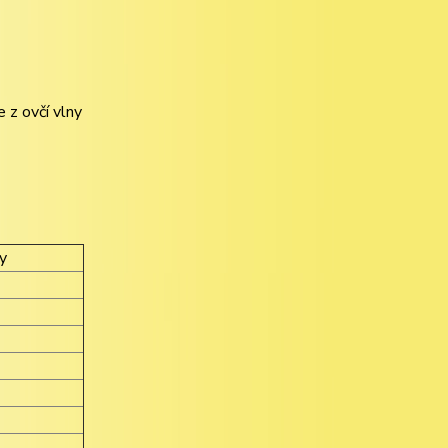
 z ovčí vlny
ky