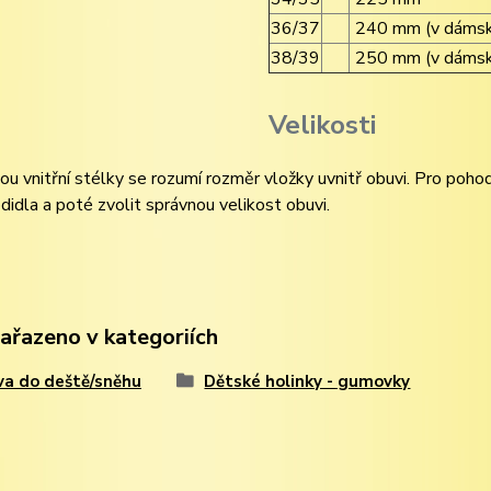
36/37
240 mm (v dámské
38/39
250 mm (v dámské
Velikosti
nitřní stélky se rozumí rozměr vložky uvnitř obuvi. Pro pohod
didla a poté zvolit správnou velikost obuvi.
zařazeno v kategoriích
a do deště/sněhu
Dětské holinky - gumovky