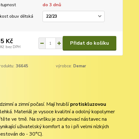
tupnost
do 3 dnů
ikost obuv dětská
5 Kč
Přidat do košíku
 Kč
bez DPH
roduktu:
36645
výrobce:
Demar
mní a zimní počasí. Mají hrubší
protiskluzovou
 lehká. Materiál je vysoce kvalitní a odolný kopolymer
ítěte ve tmě. Na svršku je zatahovací nástavec na
kající uživatelský komfort a to i při velmi nízkých
testován do - 30°C).