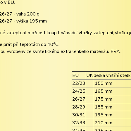
o v EU.
 26/27 - váha 200 g
 26/27 - výška 195 mm
né zateplení, možnost koupit náhradní vložky-zateplení, vložka je
e prát při teplotách do 40°C.
sou vyrobeny ze syntetického extra lehkého materiálu EVA.
EU
UK
délka vnitřní stél
22/23
150 mm
24/25
165 mm
26/27
175 mm
28/29
185 mm
30/31
195 mm
32/33
210 mm
34/35
225 mm