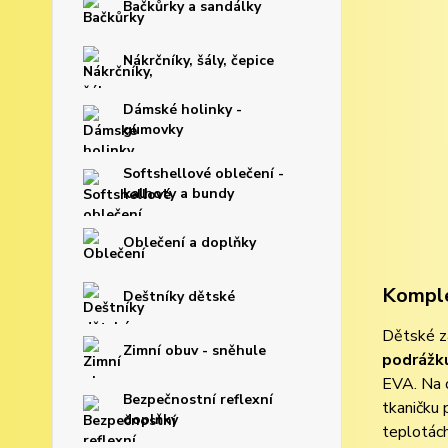
Bačkůrky a sandálky
Nákrčníky, šály, čepice
Dámské holinky -
gumovky
Softshellové oblečení -
kalhoty a bundy
Oblečení a doplňky
Komple
Deštníky dětské
Dětské za
Zimní obuv - sněhule
podrážk
EVA. Na 
Bezpečnostní reflexní
tkaničku 
doplňky
teplotách