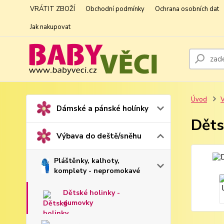
VRÁTIT ZBOŽÍ
Obchodní podmínky
Ochrana osobních dat
Jak nakupovat
Úvod
V
Dámské a pánské holínky
Děts
Výbava do deště/sněhu
Pláštěnky, kalhoty,
komplety - nepromokavé
Dětské holinky -
gumovky