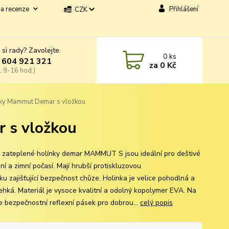
a recenze
Přihlášení
CZK
 si rady? Zavolejte.
0
ks
 604 921 321
za
0 Kč
, 9-16 hod.)
nky Mammut Demar s vložkou
 s vložkou
 zateplené holínky demar MAMMUT S jsou ideální pro deštivé
í a zimní počasí. Mají hrubší protiskluzovou
ku zajišťující bezpečnost chůze. Holinka je velice pohodlná a
lehká. Materiál je vysoce kvalitní a odolný kopolymer EVA. Na
je bezpečnostní reflexní pásek pro dobrou...
celý popis