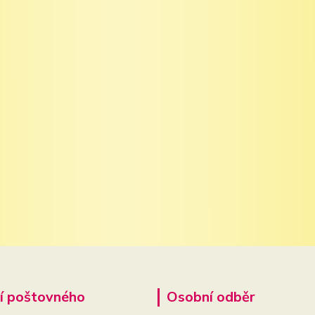
í poštovného
Osobní odběr