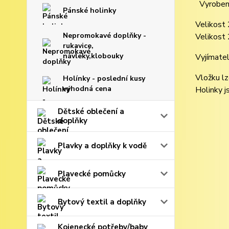
Vyroben
Pánské holinky
Velikost
Nepromokavé doplňky -
Velikost
rukavice,
návleky,klobouky
Vyjímatel
Vložku lz
Holínky - poslední kusy
výhodná cena
Holinky j
Dětské oblečení a
doplňky
Plavky a doplňky k vodě
Plavecké pomůcky
Bytový textil a doplňky
Kojenecké potřeby/baby