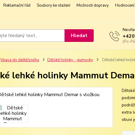
Reklamační řád
Soubory ke stažení
Možnosti dopravy
Hodnocení 
Nevíte
Hledat
+420
(Po-Pá
ýbava do deště/sněhu
Dětské holinky - gumovky
Dětské lehké holi
ké lehké holinky Mammut Demar
Dětské
podzimn
podráž
extra 
obuvi 