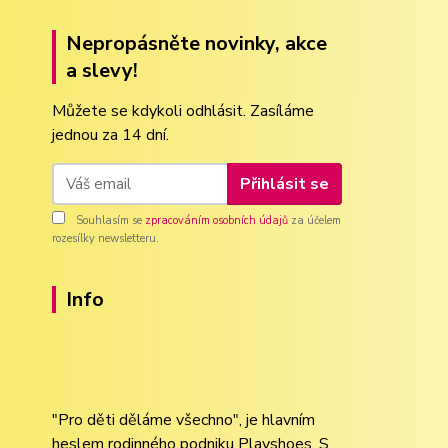
Nepropásněte novinky, akce
a slevy!
Můžete se kdykoli odhlásit. Zasíláme
jednou za 14 dní.
Přihlásit se
Souhlasím se
zpracováním osobních údajů
za účelem
rozesílky newsletteru.
Info
"Pro děti děláme všechno", je hlavním
heslem rodinného podniku Playshoes. S