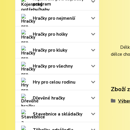
program
Hračky pro nejmenší
Hračky pro holky
Délkou v
Hračky pro kluky
délce cho
Hračky pro všechny
Hry pro celou rodinu
Zboží 
Dřevěné hračky
Výbav
Stavebnice a skládačky