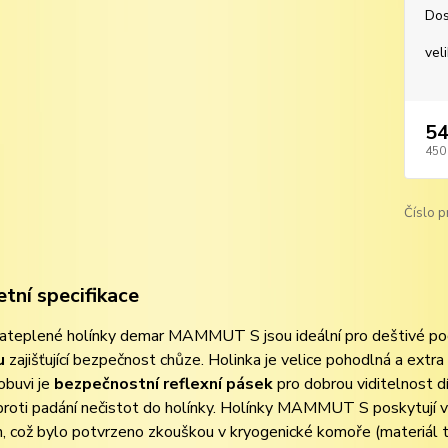
Dos
vel
54
450
Číslo p
tní specifikace
teplené holínky demar MAMMUT S jsou ideální pro deštivé podzi
u
zajišťující bezpečnost chůze. Holinka je velice pohodlná a extra
obuvi je
bezpečnostní reflexní pásek
pro dobrou viditelnost d
proti padání nečistot do holínky. Holínky MAMMUT S poskytují vyni
, což bylo potvrzeno zkouškou v kryogenické komoře (materiál 