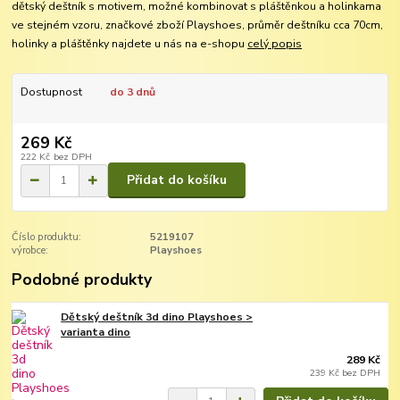
dětský deštník s motivem, možné kombinovat s pláštěnkou a holinkama
ve stejném vzoru, značkové zboží Playshoes, průměr deštníku cca 70cm,
holinky a pláštěnky najdete u nás na e-shopu
celý popis
Dostupnost
do 3 dnů
269 Kč
222 Kč
bez DPH
Přidat do košíku
Číslo produktu:
5219107
výrobce:
Playshoes
Podobné produkty
Dětský deštník 3d dino Playshoes >
varianta dino
289 Kč
239 Kč
bez DPH