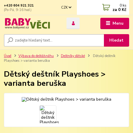
0
ks
+420 604 921 321
CZK
za
0 Kč
(Po-Pá, 9-16 hod.)
Menu
Hledat
Úvod
Výbava do deště/sněhu
Deštníky dětské
Dětský deštník
Playshoes > varianta beruška
Dětský deštník Playshoes >
varianta beruška