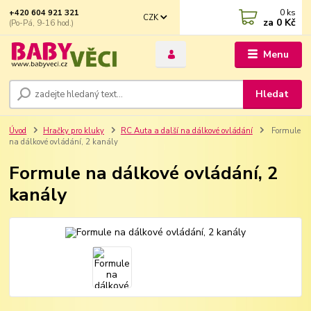
0
ks
+420 604 921 321
CZK
za
0 Kč
(Po-Pá, 9-16 hod.)
Menu
Hledat
Úvod
Hračky pro kluky
RC Auta a další na dálkové ovládání
Formule
na dálkové ovládání, 2 kanály
Formule na dálkové ovládání, 2
kanály