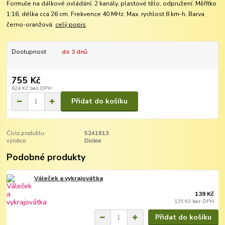
Formule na dálkové ovládání, 2 kanály, plastové tělo, odpružení. Měřítko
1:16, délka cca 26 cm. Frekvence 40 MHz. Max. rychlost 8 km-h. Barva
černo-oranžová.
celý popis
Dostupnost
do 3 dnů
755 Kč
624 Kč
bez DPH
Přidat do košíku
Číslo produktu:
5241813
výrobce:
Dickie
Podobné produkty
Váleček a vykrajovátka
139 Kč
115 Kč
bez DPH
Přidat do košíku