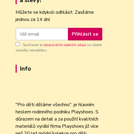
a slevy!
Můžete se kdykoli odhlásit. Zasíláme
jednou za 14 dní.
Přihlásit se
Souhlasím se
zpracováním osobních údajů
za účelem
rozesílky newsletteru.
Info
"Pro děti děláme všechno", je hlavním
heslem rodinného podniku Playshoes. S
důrazem na detail a za použití kvalitních
materiálů vyrábí firma Playshoes již více
než 20 let módní kolekce pro děti.