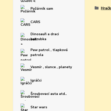
Hračk
Požárník sam
CARS
Dinosauři a draci
bezzubka
Paw patrol , tlapková
patrola
Vesmír , slunce , planety
Igráčci
Šroubovací auta atd..
Star wars