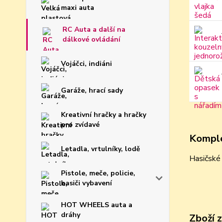
maxi auta
RC Auta a další na
dálkové ovládání
Vojáčci, indiáni
Garáže, hrací sady
Kreativní hračky a hračky
pro zvídavé
Komple
Letadla, vrtulníky, lodě
Hasičské 
Pistole, meče, policie,
hasiči vybavení
HOT WHEELS auta a
dráhy
Zboží 