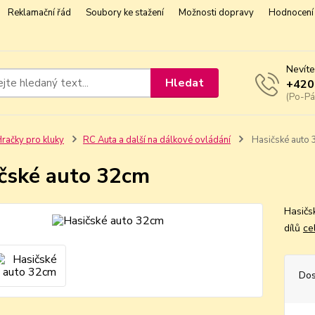
Reklamační řád
Soubory ke stažení
Možnosti dopravy
Hodnocení 
Nevíte
Hledat
+420
(Po-Pá
račky pro kluky
RC Auta a další na dálkové ovládání
Hasičské auto
čské auto 32cm
Hasičs
dílů
ce
Dos