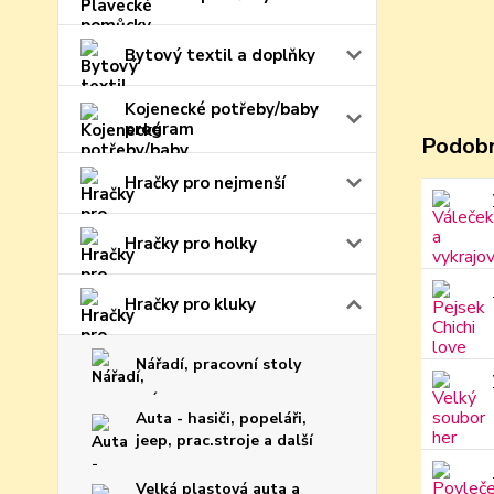
Bytový textil a doplňky
Kojenecké potřeby/baby
program
Podobn
Hračky pro nejmenší
Hračky pro holky
Hračky pro kluky
Nářadí, pracovní stoly
Auta - hasiči, popeláři,
jeep, prac.stroje a další
Velká plastová auta a