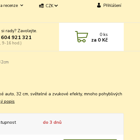
a recenze
Přihlášení
CZK
 si rady? Zavolejte.
0
ks
 604 921 321
za
0 Kč
, 9-16 hod.)
 32cm
ké auto, 32 cm, světelné a zvukové efekty, mnoho pohyblivých
lý popis
tupnost
do 3 dnů