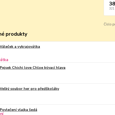
38
321
Číslo p
é produkty
Váleček a vykrajovátka
Pejsek Chichi love Chloe kývací hlava
Velký soubor her pro předškoláky
Povlečení vlajka šedá