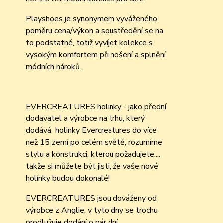
Playshoes je synonymem vyváženého
poměru cena/výkon a soustředění se na
to podstatné, totiž vyvíjet kolekce s
vysokým komfortem při nošení a splnění
módních nároků.
EVERCREATURES holinky - jako přední
dodavatel a výrobce na trhu, který
dodává holinky Evercreatures do více
než 15 zemí po celém světě, rozumíme
stylu a konstrukci, kterou požadujete....
takže si můžete být jisti, že vaše nové
holínky budou dokonalé!
EVERCREATURES jsou dováženy od
výrobce z Anglie, v tyto dny se trochu
prodlužuje dodání o pár dní,