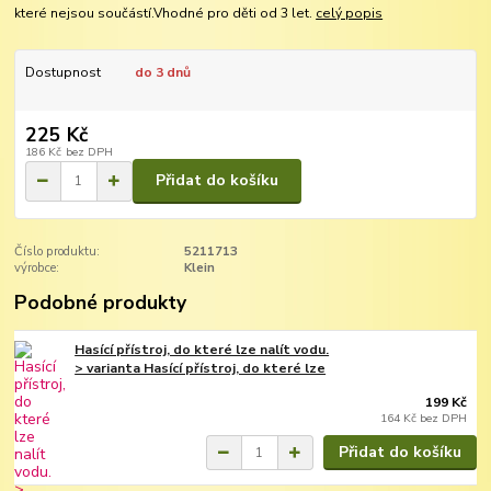
které nejsou součástí.Vhodné pro děti od 3 let.
celý popis
Dostupnost
do 3 dnů
225 Kč
186 Kč
bez DPH
Přidat do košíku
Číslo produktu:
5211713
výrobce:
Klein
Podobné produkty
Hasící přístroj, do které lze nalít vodu.
> varianta Hasící přístroj, do které lze
199 Kč
164 Kč
bez DPH
Přidat do košíku