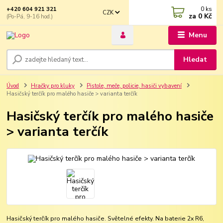
0
ks
+420 604 921 321
CZK
za
0 Kč
(Po-Pá, 9-16 hod.)
Menu
Hledat
Úvod
Hračky pro kluky
Pistole, meče, policie, hasiči vybavení
Hasičský terčík pro malého hasiče > varianta terčík
Hasičský terčík pro malého hasiče
> varianta terčík
Hasičský terčík pro malého hasiče. Světelné efekty. Na baterie 2x R6,