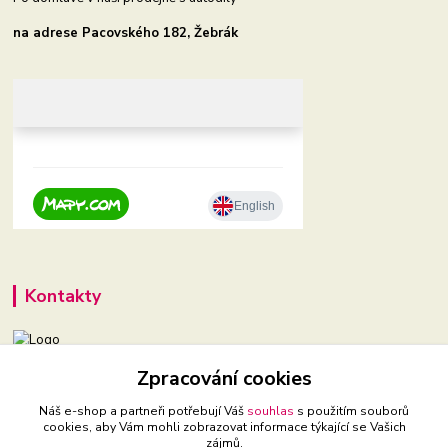
na adrese Pacovského 182, Žebrák
Kontakty
+420 604 921 321
Zpracování cookies
(Po-Pá, 9-16 hod.)
Náš e-shop a partneři potřebují Váš
souhlas
s použitím souborů
cookies, aby Vám mohli zobrazovat informace týkající se Vašich
babyveci@babyveci.cz
zájmů.