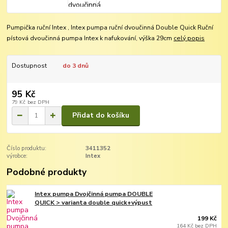
Pumpička ruční Intex , Intex pumpa ruční dvoučinná Double Quick Ruční
pístová dvoučinná pumpa Intex k nafukování, výška 29cm
celý popis
Dostupnost
do 3 dnů
95 Kč
79 Kč
bez DPH
Přidat do košíku
Číslo produktu:
3411352
výrobce:
Intex
Podobné produkty
Intex pumpa Dvojčinná pumpa DOUBLE
QUICK > varianta double quick+výpust
199 Kč
164 Kč
bez DPH