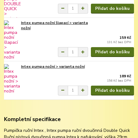
Přidat do košíku
Intex pumpa nožní šlapací > varianta
nožní
159 Kč
131 Kč
bez DPH
Přidat do košíku
Intex pumpa nožní > varianta nožní
189 Kč
156 Kč
bez DPH
Přidat do košíku
Kompletní specifikace
Pumpička ruční Intex , Intex pumpa ruční dvoučinná Double Quick
Ruční pístová dvoučinná pumpa Intex k nafukování, výška 29cm