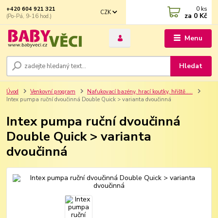
0
ks
+420 604 921 321
CZK
za
0 Kč
(Po-Pá, 9-16 hod.)
Menu
Hledat
Úvod
Venkovní program
Nafukovací bazény, hrací koutky, hřiště.....
Intex pumpa ruční dvoučinná Double Quick > varianta dvoučinná
Intex pumpa ruční dvoučinná
Double Quick > varianta
dvoučinná