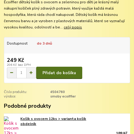
Écoiffier dětský košík s ovocem a zeleninou pro děti je krásný malý
nákupní košíček plný zdravých potravin, který využije každá malá
hospodyňka, která ráda chodí nakupovat. Dětský košík má krásnou
červenou barvu a je vyroben z plastových materiálů, které se vyznačují
vysokou kvalitou, odolností a be...
celý popis
Dostupnost
do 3 dnů
249 Kč
206 Kč
bez DPH
Přidat do košíku
Číslo produktu:
4504760
výrobce:
smoby ecoiffier
Podobné produkty
Košík s ovocem 12ks > varianta košík
obdelník
189 Kč