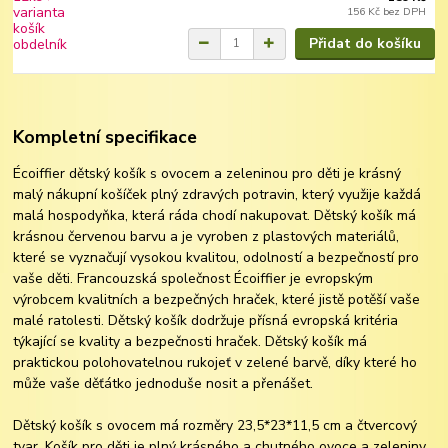
156 Kč
bez DPH
Přidat do košíku
Kompletní specifikace
Écoiffier dětský košík s ovocem a zeleninou pro děti je krásný
malý nákupní košíček plný zdravých potravin, který využije každá
malá hospodyňka, která ráda chodí nakupovat. Dětský košík má
krásnou červenou barvu a je vyroben z plastových materiálů,
které se vyznačují vysokou kvalitou, odolností a bezpečností pro
vaše děti. Francouzská společnost Écoiffier je evropským
výrobcem kvalitních a bezpečných hraček, které jistě potěší vaše
malé ratolesti. Dětský košík dodržuje přísná evropská kritéria
týkající se kvality a bezpečnosti hraček. Dětský košík má
praktickou polohovatelnou rukojeť v zelené barvě, díky které ho
může vaše děťátko jednoduše nosit a přenášet.
Dětský košík s ovocem má rozměry 23,5*23*11,5 cm a čtvercový
tvar. Košík pro děti je plný krásného a chutného ovoce a zeleniny.