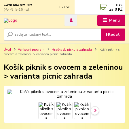
0
ks
+420 604 921 321
CZK
za
0 Kč
(Po-Pá, 9-16 hod.)
Menu
Hledat
Úvod
Venkovní program
Hračky do písku a zahradu
Košík piknik s
ovocem a zeleninou > varianta picnic zahrada
Košík piknik s ovocem a zeleninou
> varianta picnic zahrada