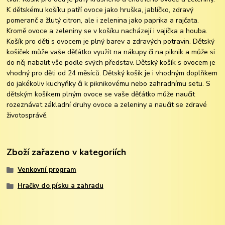
K dětskému košíku patří ovoce jako hruška, jablíčko, zdravý
pomeranč a žlutý citron, ale i zelenina jako paprika a rajčata.
Kromě ovoce a zeleniny se v košíku nacházejí i vajíčka a houba.
Košík pro děti s ovocem je plný barev a zdravých potravin. Dětský
košíček může vaše děťátko využít na nákupy či na piknik a může si
do něj nabalit vše podle svých představ. Dětský košík s ovocem je
vhodný pro děti od 24 měsíců. Dětský košík je i vhodným doplňkem
do jakékoliv kuchyňky či k piknikovému nebo zahradnímu setu. S
dětským košíkem plným ovoce se vaše děťátko může naučit
rozeznávat základní druhy ovoce a zeleniny a naučit se zdravé
životosprávě.
Zboží zařazeno v kategoriích
Venkovní program
Hračky do písku a zahradu