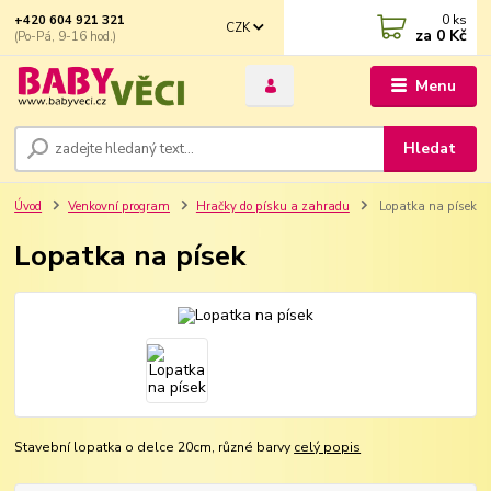
0
ks
+420 604 921 321
CZK
za
0 Kč
(Po-Pá, 9-16 hod.)
Menu
Hledat
Úvod
Venkovní program
Hračky do písku a zahradu
Lopatka na písek
Lopatka na písek
Stavební lopatka o delce 20cm, různé barvy
celý popis