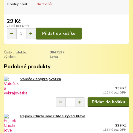
Dostupnost
do 3 dnů
29 Kč
24 Kč
bez DPH
Přidat do košíku
Číslo produktu:
3047197
výrobce:
Lena
Podobné produkty
Váleček a vykrajovátka
139 Kč
115 Kč
bez DPH
Přidat do košíku
Pejsek Chichi love Chloe kývací hlava
229 Kč
189 Kč
bez DPH