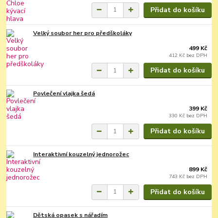
Přidat do košíku
Velký soubor her pro předškoláky
499 Kč
412 Kč
bez DPH
Přidat do košíku
Povlečení vlajka šedá
399 Kč
330 Kč
bez DPH
Přidat do košíku
Interaktivní kouzelný jednorožec
899 Kč
743 Kč
bez DPH
Přidat do košíku
Dětská opasek s nářadím