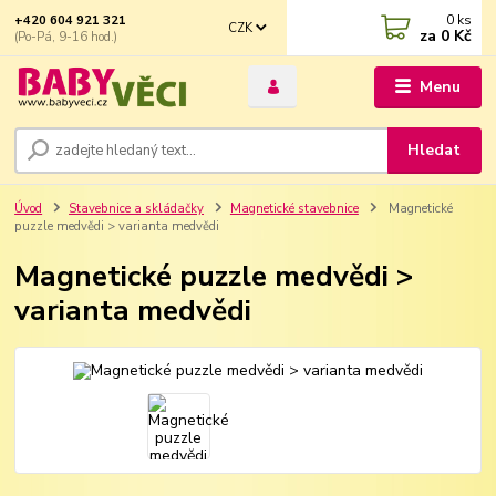
0
ks
+420 604 921 321
CZK
za
0 Kč
(Po-Pá, 9-16 hod.)
Menu
Hledat
Úvod
Stavebnice a skládačky
Magnetické stavebnice
Magnetické
puzzle medvědi > varianta medvědi
Magnetické puzzle medvědi >
varianta medvědi