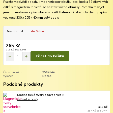
Puzzle medvědi obsahují magnetickou tabulku, stojánek a 37 dřevěných
dílků s magnetem, z nichž lze sestavit různé obrázky. Pomáhá rozvíjet
jemnou motoriku a představivost dětí. Baleno v krabici z tvrdého papíru o
velikosti 330 x 205 x 40 mm
celý popis
Dostupnost
do 3 dnů
265 Kč
219 Kč
bez DPH
Přidat do košíku
Číslo produktu:
3507644
výrobce:
Detoa
Podobné produkty
Magnetické tvary stavebnice >
varianta tvary
359 Kč
297 Kč
bez DPH