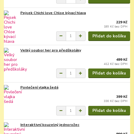
Pejsek Chichi love Chloe kývací hlava
229 Kč
189 Kč
bez DPH
Přidat do košíku
Velký soubor her pro předškoláky
499 Kč
412 Kč
bez DPH
Přidat do košíku
Povlečení vlajka šedá
399 Kč
330 Kč
bez DPH
Přidat do košíku
Interaktivní kouzelný jednorožec
899 Kč