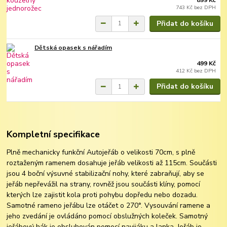
743 Kč
bez DPH
Přidat do košíku
Dětská opasek s nářadím
499 Kč
412 Kč
bez DPH
Přidat do košíku
Kompletní specifikace
Plně mechanicky funkční Autojeřáb o velikosti 70cm, s plně
roztaženým ramenem dosahuje jeřáb velikosti až 115cm. Součásti
jsou 4 boční výsuvné stabilizační nohy, které zabraňují, aby se
jeřáb nepřevážil na strany, rovněž jsou součásti klíny, pomocí
kterých lze zajistit kola proti pohybu dopředu nebo dozadu.
Samotné rameno jeřábu lze otáčet o 270°. Vysouvání ramene a
jeho zvedání je ovládáno pomocí obslužných koleček. Samotný
jeřábový hák je obsluhován pomocí navijáku a lanka. Jeřáb je