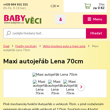
0
ks
+420 604 921 321
CZK
za
0 Kč
(Po-Pá, 9-16 hod.)
Menu
Hledat
Úvod
Hračky pro kluky
Velká plastová auta a maxi auta
Maxi
autojeřáb Lena 70cm
Maxi autojeřáb Lena 70cm
Plně mechanicky funkční Autojeřáb o velikosti 70cm, s plně roztaženým
ramenem dosahuje jeřáb velikosti až 115cm. Součásti jsou 4 boční