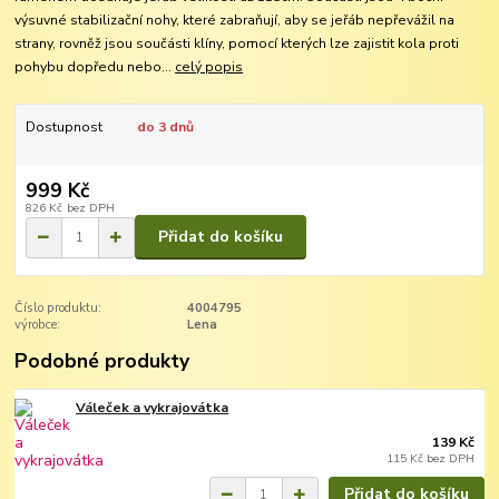
výsuvné stabilizační nohy, které zabraňují, aby se jeřáb nepřevážil na
strany, rovněž jsou součásti klíny, pomocí kterých lze zajistit kola proti
pohybu dopředu nebo...
celý popis
Dostupnost
do 3 dnů
999 Kč
826 Kč
bez DPH
Přidat do košíku
Číslo produktu:
4004795
výrobce:
Lena
Podobné produkty
Váleček a vykrajovátka
139 Kč
115 Kč
bez DPH
Přidat do košíku