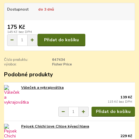
Dostupnost
do 3 dnů
175 Kč
145 Kč
bez DPH
Přidat do košíku
Číslo produktu:
647434
výrobce:
Fisher Price
Podobné produkty
Váleček a vykrajovátka
139 Kč
115 Kč
bez DPH
Přidat do košíku
Pejsek Chichi love Chloe kývací hlava
229 Kč