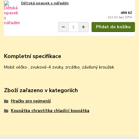
Dětská opasek s nářadím
499 Kč
412 Kč
bez DPH
Přidat do košíku
Kompletní specifikace
Mobil véčko , zvukové-4 zvuky, zrcátko, závěsný kroužek
Zboží zařazeno v kategoriích
Hračky pro nejmenší
Kousátka chrastítka chladící kousátka