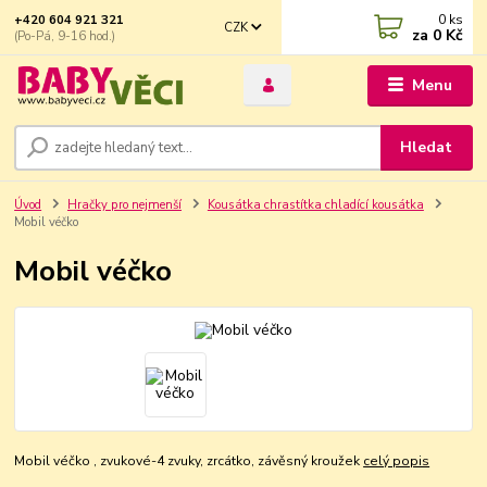
0
ks
+420 604 921 321
CZK
za
0 Kč
(Po-Pá, 9-16 hod.)
Menu
Hledat
Úvod
Hračky pro nejmenší
Kousátka chrastítka chladící kousátka
Mobil véčko
Mobil véčko
Mobil véčko , zvukové-4 zvuky, zrcátko, závěsný kroužek
celý popis