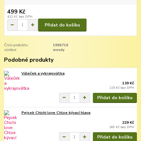
499 Kč
412 Kč
bez DPH
Přidat do košíku
Číslo produktu:
1986718
výrobce:
woody
Podobné produkty
Váleček a vykrajovátka
139 Kč
115 Kč
bez DPH
Přidat do košíku
Pejsek Chichi love Chloe kývací hlava
229 Kč
189 Kč
bez DPH
Přidat do košíku