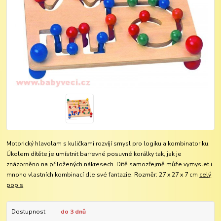
Motorický hlavolam s kuličkami rozvíjí smysl pro logiku a kombinatoriku.
Úkolem dítěte je umístnit barrevné posuvné korálky tak, jak je
znázorněno na přiložených nákresech. Dítě samozřejmě může vymyslet i
mnoho vlastních kombinací dle své fantazie. Rozměr: 27 x 27 x 7 cm
celý
popis
Dostupnost
do 3 dnů