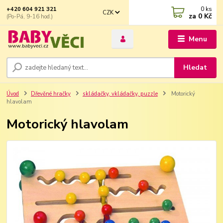
0
ks
+420 604 921 321
CZK
za
0 Kč
(Po-Pá, 9-16 hod.)
Menu
Hledat
Úvod
Dřevěné hračky
skládačky, vkládačky, puzzle
Motorický
hlavolam
Motorický hlavolam