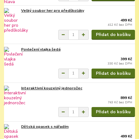
Velký soubor her pro předškoláky
499 Kč
412 Kč
bez DPH
Přidat do košíku
Povlečení vlajka šedá
399 Kč
330 Kč
bez DPH
Přidat do košíku
Interaktivní kouzelný jednorožec
899 Kč
743 Kč
bez DPH
Přidat do košíku
Dětská opasek s nářadím
499 Kč