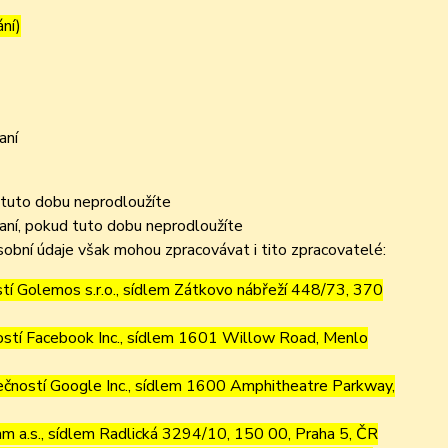
ání)
aní
 tuto dobu neprodloužíte
aní, pokud tuto dobu neprodloužíte
obní údaje však mohou zpracovávat i tito zpracovatelé:
í Golemos s.r.o., sídlem Zátkovo nábřeží 448/73, 370
stí Facebook Inc., sídlem 1601 Willow Road, Menlo
ností Google Inc., sídlem 1600 Amphitheatre Parkway,
m a.s., sídlem Radlická 3294/10, 150 00, Praha 5, ČR