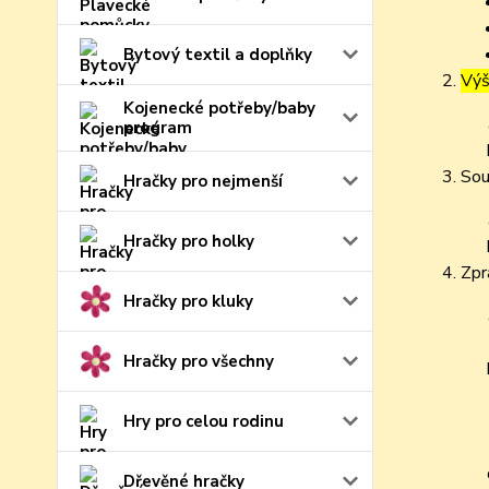
Bytový textil a doplňky
Výš
Kojenecké potřeby/baby
program
Sou
Hračky pro nejmenší
Hračky pro holky
Zpr
Hračky pro kluky
Hračky pro všechny
Hry pro celou rodinu
Dřevěné hračky