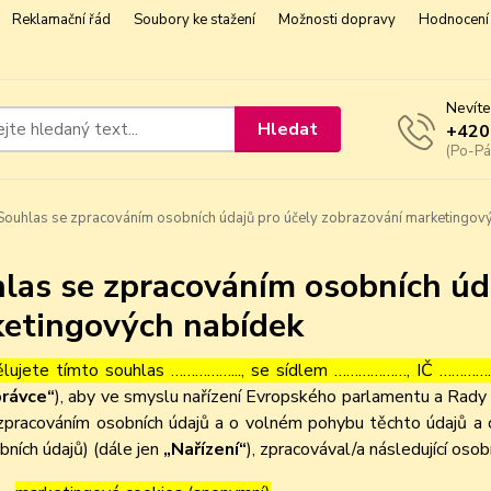
Reklamační řád
Soubory ke stažení
Možnosti dopravy
Hodnocení 
Nevíte
Hledat
+420
(Po-Pá
ouhlas se zpracováním osobních údajů pro účely zobrazování marketingov
las se zpracováním osobních úd
etingových nabídek
lujete tímto souhlas ……………..., se sídlem ………………, IČ ……………
rávce“
), aby ve smyslu nařízení Evropského parlamentu a Rady 
zpracováním osobních údajů a o volném pohybu těchto údajů a 
bních údajů) (dále jen
„Nařízení“
), zpracovával/a následující osob