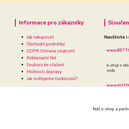
Informace pro zákazníky
Sloučen
Jak nakupovat
Navštivte i
Obchodní podmínky
www.BETTS
GDPR Ochrana soukromí
Reklamační řád
Soubory ke stažení
e-shop s obl
vody
Možnosti dopravy
Jak ověřujeme hodnocení?
www.AUTOD
e-shop pro va
Náš e-shop a partn