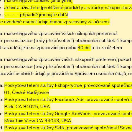
marketingové cookies (anonymní)
aktivita uživatele (prohlížené produkty a stránky, nákupní chov
………….. případně jmenujte další
e uvedené osobní údaje budou zpracovány za účelem:
marketingového zpracování Vašich nákupních preferencí
personalizace (tedy přizpůsobení) obchodních nabídek či kamp
hlas udělujete na zpracování po dobu
90 dní
a to za účelem:
marketingového zpracování vašich nákupních preferencí, pokud
personalizace (tedy přizpůsobení) obchodních nabídek či kamp
acování osobních údajů je prováděno Správcem osobních údajů, os
Poskytovatelem služby Eshop-rychle, provozované společnost
01, České Budějovice
Poskytovatelem služby Facebook Ads, provozované společno
Park, CA 94025, USA
Poskytovatelem služby Google AdWords, provozované společ
Mountain View, CA 94043, USA
Poskytovatelem služby Sklik, provozované společností Sezna