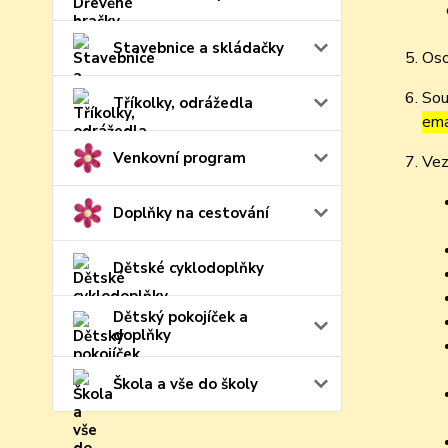
Stavebnice a skládačky
Oso
Sou
Tříkolky, odrážedla
ema
Venkovní program
Vez
Doplňky na cestování
Dětské cyklodoplňky
Dětský pokojíček a
doplňky
Škola a vše do školy