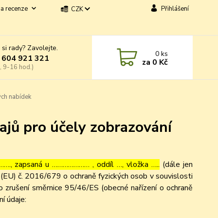
a recenze
Přihlášení
CZK
 si rady? Zavolejte.
0
ks
 604 921 321
za
0 Kč
, 9-16 hod.)
ých nabídek
ajů pro účely zobrazování
…., zapsaná u ………………… , oddíl …, vložka …..
(dále jen
(EU) č. 2016/679 o ochraně fyzických osob v souvislosti
o zrušení směrnice 95/46/ES (obecné nařízení o ochraně
ní údaje: