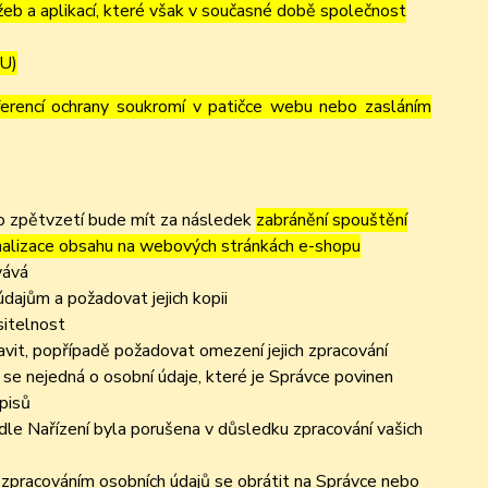
eb a aplikací, které však v současné době společnost
EU)
ferencí ochrany soukromí v patičce webu nebo zasláním
to zpětvzetí bude mít za následek
zabránění spouštění
nalizace obsahu na webových stránkách e-shopu
vává
dajům a požadovat jejich kopii
sitelnost
vit, popřípadě požadovat omezení jejich zpracování
se nejedná o osobní údaje, které je Správce povinen
pisů
dle Nařízení byla porušena v důsledku zpracování vašich
e zpracováním osobních údajů se obrátit na Správce nebo