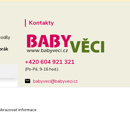
Kontakty
odíly
brák
+420 604 921 321
(Po-Pá, 9-16 hod.)
babyveci@babyveci.cz
obrazovat informace