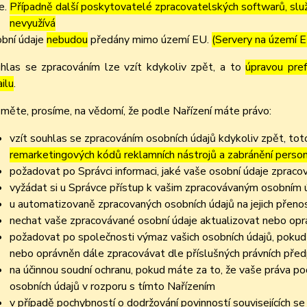
Případně další poskytovatelé zpracovatelských softwarů, služ
nevyužívá
bní údaje
nebudou
předány mimo území EU.
(Servery na území 
hlas se zpracováním lze vzít kdykoliv zpět, a to
úpravou pre
ilu
.
měte, prosíme, na vědomí, že podle Nařízení máte právo:
vzít souhlas se zpracováním osobních údajů kdykoliv zpět, to
remarketingových kódů reklamních nástrojů a zabránění perso
požadovat po Správci informaci, jaké vaše osobní údaje zpraco
vyžádat si u Správce přístup k vašim zpracovávaným osobním ú
u automatizovaně zpracovaných osobních údajů na jejich přeno
nechat vaše zpracovávané osobní údaje aktualizovat nebo opra
požadovat po společnosti výmaz vašich osobních údajů, pokud 
nebo oprávněn dále zpracovávat dle příslušných právních před
na účinnou soudní ochranu, pokud máte za to, že vaše práva po
osobních údajů v rozporu s tímto Nařízením
v případě pochybností o dodržování povinností souvisejících s