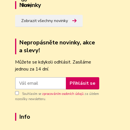
Novinky
Zobrazit všechny novinky
Nepropásněte novinky, akce
a slevy!
Můžete se kdykoli odhlásit. Zasíláme
jednou za 14 dní.
Přihlásit se
Souhlasím se
zpracováním osobních údajů
za účelem
rozesílky newsletteru.
Info