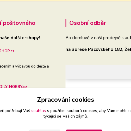
í poštovného
Osobní odběr
 naše další e-shopy!
Po domluvě v naší prodejně s aut
na adrese Pacovského 182, Že
HOP.cz
ečením a výbavou do deště a
ILY-HOBBY.cz
Zpracování cookies
še auto, dílnu i zahradu
eři potřebují Váš
souhlas
s použitím souborů cookies, aby Vám mohli z
týkající se Vašich zájmů.