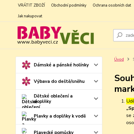
VRÁTIT ZBOŽÍ
Obchodní podmínky
Ochrana osobních dat
Jak nakupovat
Úvod
S
Dámské a pánské holínky
Souh
Výbava do deště/sněhu
mark
Dětské oblečení a
Udě
doplňky
„Sp
se 
Plavky a doplňky k vodě
oso
Plavecké pomůcky