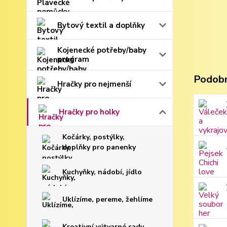
Bytový textil a doplňky
Kojenecké potřeby/baby
program
Podobn
Hračky pro nejmenší
Hračky pro holky
Kočárky, postýlky,
doplňky pro panenky
Kuchyňky, nádobí, jídlo
Uklízíme, pereme, žehlíme
Kreativní výtvarné sady