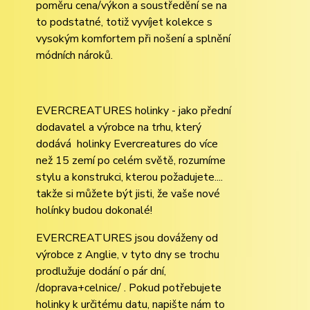
poměru cena/výkon a soustředění se na
to podstatné, totiž vyvíjet kolekce s
vysokým komfortem při nošení a splnění
módních nároků.
EVERCREATURES holinky - jako přední
dodavatel a výrobce na trhu, který
dodává holinky Evercreatures do více
než 15 zemí po celém světě, rozumíme
stylu a konstrukci, kterou požadujete....
takže si můžete být jisti, že vaše nové
holínky budou dokonalé!
EVERCREATURES jsou dováženy od
výrobce z Anglie, v tyto dny se trochu
prodlužuje dodání o pár dní,
/doprava+celnice/ . Pokud potřebujete
holinky k určitému datu, napište nám to