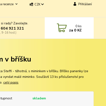
a recenze
Přihlášení
CZK
 si rady? Zavolejte.
0
ks
 604 921 321
za
0 Kč
, 9-16 hod.)
m v bříšku
a Steffi - těhotná, s miminkem v bříšku. Bříško panenky lze
t a vyndat malé miminko. Součástí 13 ks příslušenství pro
o.
celý popis
tupnost
skladem