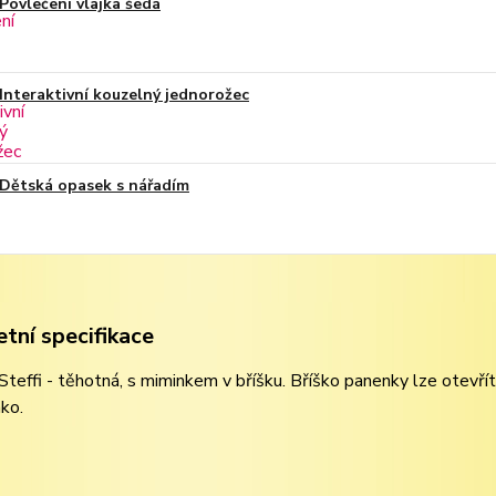
Povlečení vlajka šedá
Interaktivní kouzelný jednorožec
Dětská opasek s nářadím
tní specifikace
teffi - těhotná, s miminkem v bříšku. Bříško panenky lze otevří
ko.