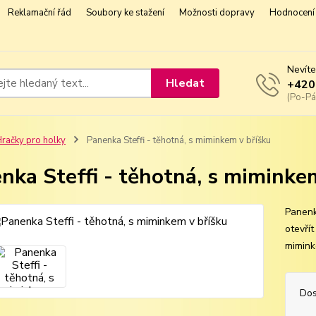
Reklamační řád
Soubory ke stažení
Možnosti dopravy
Hodnocení 
Nevíte
Hledat
+420
(Po-Pá
račky pro holky
Panenka Steffi - těhotná, s miminkem v bříšku
nka Steffi - těhotná, s miminke
Panenk
otevří
mimink
Dos