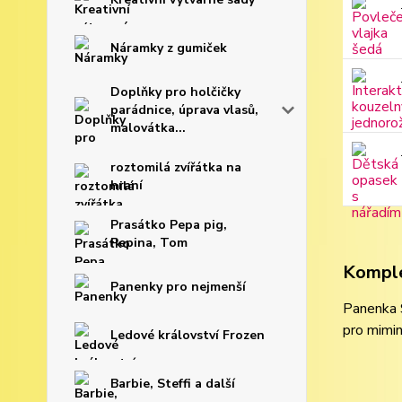
Náramky z gumiček
Doplňky pro holčičky
parádnice, úprava vlasů,
malovátka...
roztomilá zvířátka na
hraní
Prasátko Pepa pig,
Pepina, Tom
Komple
Panenky pro nejmenší
Panenka S
pro mimin
Ledové království Frozen
Barbie, Steffi a další