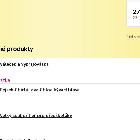
27
231
Číslo p
é produkty
Váleček a vykrajovátka
Pejsek Chichi love Chloe kývací hlava
Velký soubor her pro předškoláky