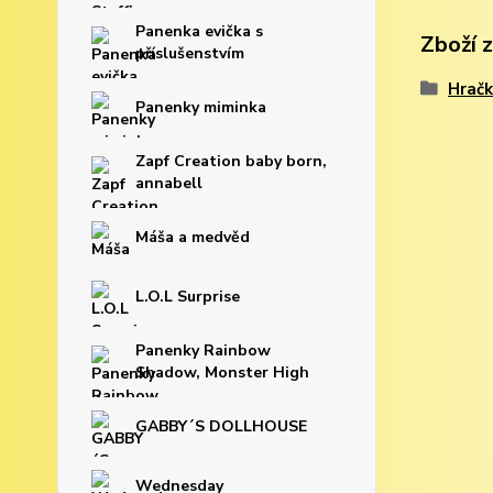
Panenka evička s
Zboží 
příslušenstvím
Hračk
Panenky miminka
Zapf Creation baby born,
annabell
Máša a medvěd
L.O.L Surprise
Panenky Rainbow
Shadow, Monster High
GABBY´S DOLLHOUSE
Wednesday