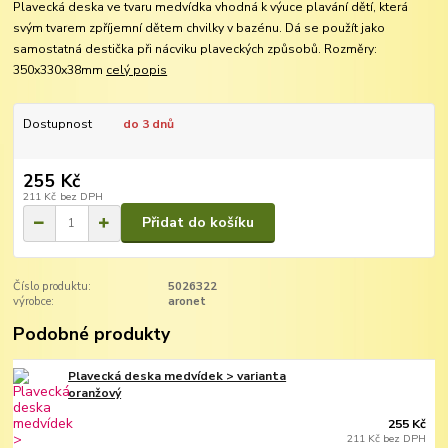
Plavecká deska ve tvaru medvídka vhodná k výuce plavání dětí, která
svým tvarem zpříjemní dětem chvilky v bazénu. Dá se použít jako
samostatná destička při nácviku plaveckých způsobů. Rozměry:
350x330x38mm
celý popis
Dostupnost
do 3 dnů
255 Kč
211 Kč
bez DPH
Přidat do košíku
Číslo produktu:
5026322
výrobce:
aronet
Podobné produkty
Plavecká deska medvídek > varianta
oranžový
255 Kč
211 Kč
bez DPH