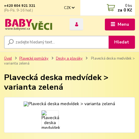
0
ks
+420 604 921 321
CZK
za
0 Kč
(Po-Pá, 9-16 hod.)
Menu
Hledat
Úvod
Plavecké pomůcky
Desky a plováky
Plavecká deska medvídek >
varianta zelená
Plavecká deska medvídek >
varianta zelená