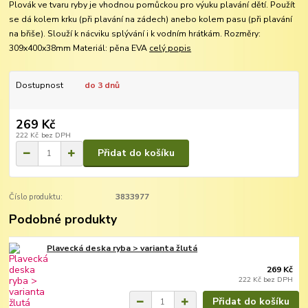
Plovák ve tvaru ryby je vhodnou pomůckou pro výuku plavání dětí. Použít
se dá kolem krku (při plavání na zádech) anebo kolem pasu (při plavání
na břiše). Slouží k nácviku splývání i k vodním hrátkám. Rozměry:
309x400x38mm Materiál: pěna EVA
celý popis
Dostupnost
do 3 dnů
269 Kč
222 Kč
bez DPH
Přidat do košíku
Číslo produktu:
3833977
Podobné produkty
Plavecká deska ryba > varianta žlutá
269 Kč
222 Kč
bez DPH
Přidat do košíku