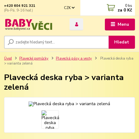
0
ks
+420 604 921 321
CZK
za
0 Kč
(Po-Pá, 9-16 hod.)
Menu
Hledat
Úvod
Plavecké pomůcky
Plavecká pásy a vesty
Plavecká deska ryba
> varianta zelená
Plavecká deska ryba > varianta
zelená